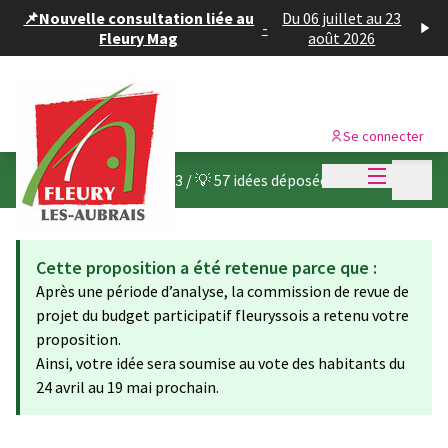
Panneau de gestion des cookies
📌Nouvelle consultation liée au
Du 06 juillet au 23
-
Fleury Mag
août 2026
Se connecter
Menu princi
Menu p
Budget participatif 2023
/
💡 57 idées déposées
Cette proposition a été retenue parce que :
Après une période d’analyse, la commission de revue de
projet du budget participatif fleuryssois a retenu votre
proposition.
Ainsi, votre idée sera soumise au vote des habitants du
24 avril au 19 mai prochain.