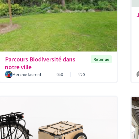
Parcours Biodiversité dans
Retenue
notre ville
Merchie laurent
0
0