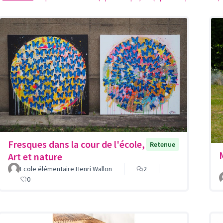
Fresques dans la cour de l'école,
Retenue
Art et nature
Ecole élémentaire Henri Wallon
2
0