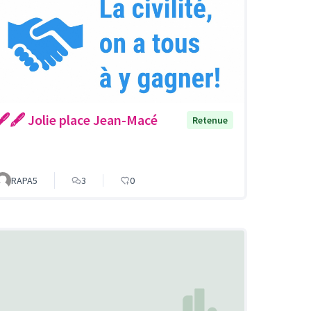
🖋🖋 Jolie place Jean-Macé
Retenue
RAPA5
3
0