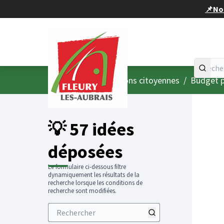
Panneau de gestion des cookies
📌Nou
Accueil
Menu principal
/
Consultations citoyennes
/
Budget p
💡 57 idées
déposées
Le formulaire ci-dessous filtre
dynamiquement les résultats de la
recherche lorsque les conditions de
recherche sont modifiées.