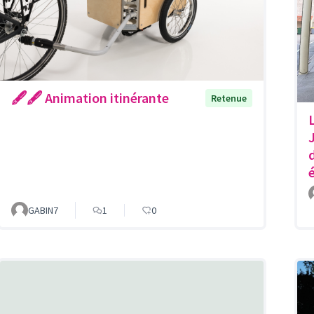
🖋🖋 Animation itinérante
Retenue
GABIN7
1
0