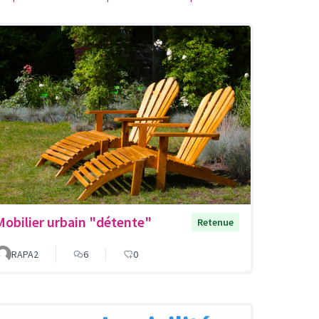
Mobilier urbain "détente"
Retenue
RAPA2
6
0