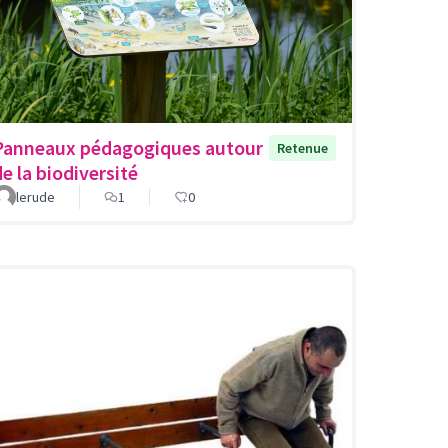
Panneaux pédagogiques autour
Retenue
de la biodiversité
lerude
1
0