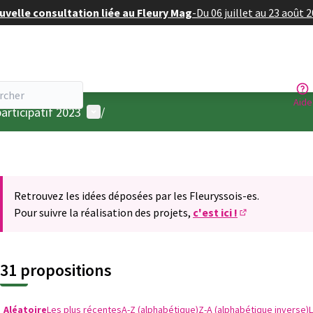
velle consultation liée au Fleury Mag
-
Du 06 juillet au 23 août 
Aide
Menu utilisateur
articipatif 2023
/
Retrouvez les idées déposées par les Fleuryssois-es.
Pour suivre la réalisation des projets,
c'est ici !
(S'ouvre dans u
31 propositions
Aléatoire
Les plus récentes
A-Z (alphabétique)
Z-A (alphabétique inverse)