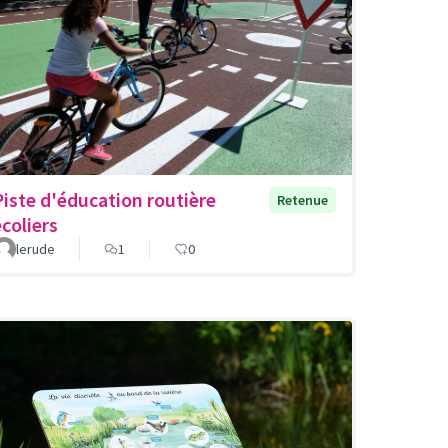
Piste d'éducation routière
Retenue
écoliers
lerude
1
0