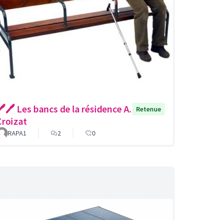
️🖊️ Les bancs de la résidence A.
Retenue
Croizat
RAPA1
2
0