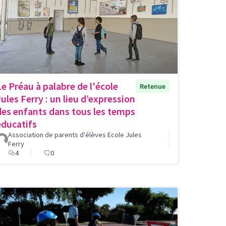
Le Préau à palabre de l'école
Retenue
Jules Ferry : un lieu d’expression
des enfants dans tous les temps
éducatifs
Association de parents d'élèves Ecole Jules
Ferry
4
0