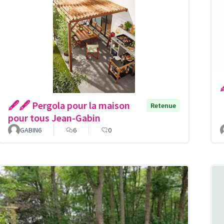
🖋🖋 Pergola pour la maison
Retenue
pour tous Jean-Gabin
GABIN6
6
0