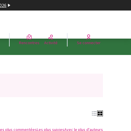
2026
Rencontres
Activité
Se connecter
n nouvel onglet)
Les plus commentées
Les plus suivies
Avec le plus d'auteurs