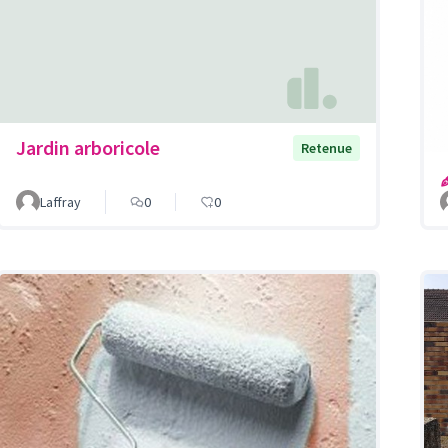
Jardin arboricole
Retenue
Laffray
0
0