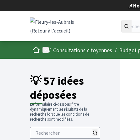
Panneau de gestion des cookies
📌Nou
Accueil
Menu principal
/
Consultations citoyennes
/
Budget p
💡 57 idées
déposées
Le formulaire ci-dessous filtre
dynamiquement les résultats de la
recherche lorsque les conditions de
recherche sont modifiées.