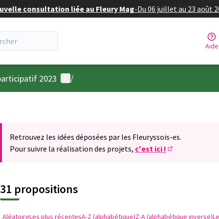
velle consultation liée au Fleury Mag
-
Du 06 juillet au 23 août 
Aide
Menu utilisateur
articipatif 2023
/
Retrouvez les idées déposées par les Fleuryssois-es.
Pour suivre la réalisation des projets,
c'est ici !
(S'ouvre dans u
31 propositions
Aléatoire
Les plus récentes
A-Z (alphabétique)
Z-A (alphabétique inverse)
L