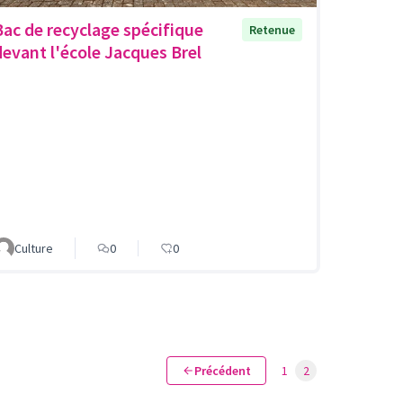
Bac de recyclage spécifique
Retenue
devant l'école Jacques Brel
Culture
0
0
Précédent
1
2