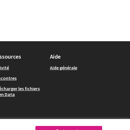
ssources
Aide
ivité
Aide générale
ncontres
écharger les fichiers
en Data