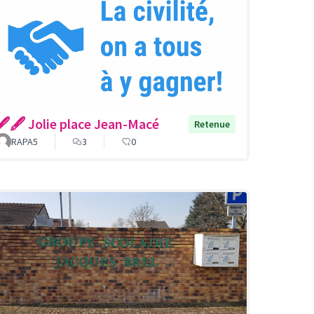
🖋🖋 Jolie place Jean-Macé
Retenue
RAPA5
3
0