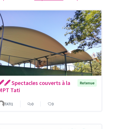
🖋🖋 Spectacles couverts à la
Retenue
MPT Tati
TATI1
0
0