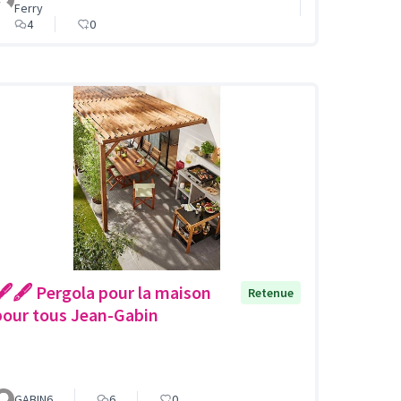
Ferry
4
0
🖋🖋 Pergola pour la maison
Retenue
pour tous Jean-Gabin
GABIN6
6
0