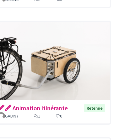
🖋🖋 Animation itinérante
Retenue
GABIN7
1
0