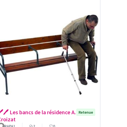
️🖊️ Les bancs de la résidence A.
Retenue
Croizat
RAPA1
2
0