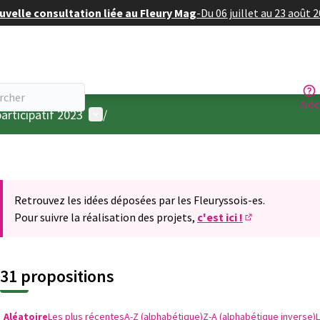
velle consultation liée au Fleury Mag
-
Du 06 juillet au 23 août 
Aide
Menu utilisateur
articipatif 2023
/
Retrouvez les idées déposées par les Fleuryssois-es.
Pour suivre la réalisation des projets,
c'est ici !
(S'ouvre dans u
31 propositions
Aléatoire
Les plus récentes
A-Z (alphabétique)
Z-A (alphabétique inverse)