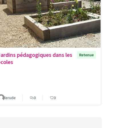
Jardins pédagogiques dans les
Retenue
écoles
lerude
0
0