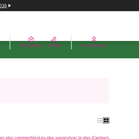
2026
Rencontres
Activité
Se connecter
n nouvel onglet)
Les plus commentées
Les plus suivies
Avec le plus d'auteurs