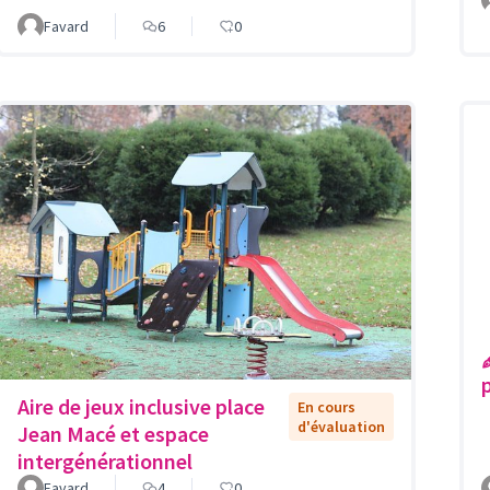
Favard
6
0
Aire de jeux inclusive place
En cours
d'évaluation
Jean Macé et espace
intergénérationnel
Favard
4
0