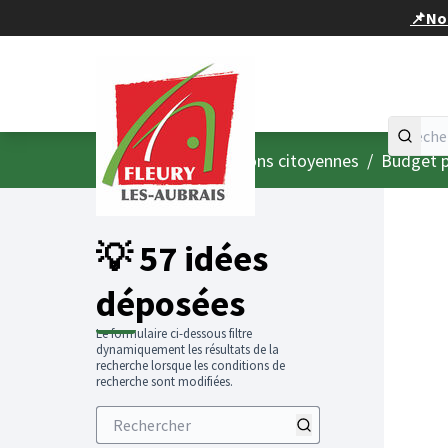
Panneau de gestion des cookies
📌Nou
Accueil
Menu principal
/
Consultations citoyennes
/
Budget p
💡 57 idées
déposées
Le formulaire ci-dessous filtre
dynamiquement les résultats de la
recherche lorsque les conditions de
recherche sont modifiées.