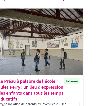
Le Préau à palabre de l'école
Retenue
Jules Ferry : un lieu d’expression
des enfants dans tous les temps
éducatifs
Association de parents d'élèves Ecole Jules