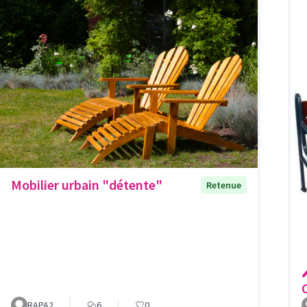
Mobilier urbain "détente"
Retenue

RAPA2
6
0