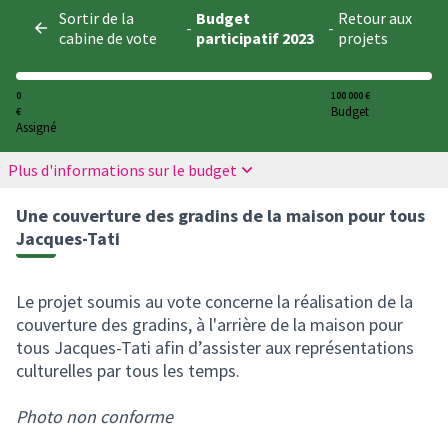
Panneau de gestion des cookies
Sortir de la
Budget
Retour aux
-
-
cabine de vote
participatif 2023
projets
0
100 000 €
Budget
€
Assigné
Plus d'informations sur le budget
Une couverture des gradins de la maison pour tous
Jacques-Tati
Le projet soumis au vote concerne la réalisation de la
couverture des gradins, à l'arrière de la maison pour
tous Jacques-Tati afin d’assister aux représentations
culturelles par tous les temps.
Photo non conforme