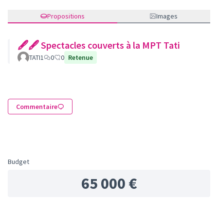
Propositions
Images
🖋🖋 Spectacles couverts à la MPT Tati
TATI1
0
0
Retenue
Commentaire
Budget
65 000 €