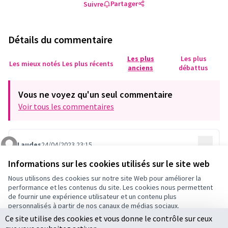
Partager
Suivre
Détails du commentaire
Les plus
Les plus
Les mieux notés
Les plus récents
anciens
débattus
Vous ne voyez qu'un seul commentaire
Voir tous les commentaires
Laudes
24/04/2023 23:15
…
Commentaire 740
Ce projet a fait l'unanimité des membres du conseil de
Informations sur les cookies utilisés sur le site web
maison de la Maison pour tous Jacques Tati et
Nous utilisons des cookies sur notre site Web pour améliorer la
permettrait d'utiliser les gradins pour différents
performance et les contenus du site. Les cookies nous permettent
spectacles, quelque soit le temps, avec une scène qui
de fournir une expérience utilisateur et un contenu plus
est déjà abritée.
personnalisés à partir de nos canaux de médias sociaux.
Ce site utilise des cookies et vous donne le contrôle sur ceux
Tout accepter
0
0