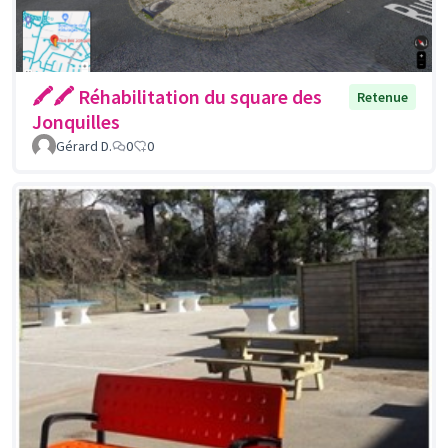
🖍🖍 Réhabilitation du square des
Retenue
Jonquilles
Gérard D.
0
0