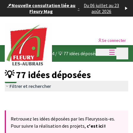
Panneau de gestion des cookies
📌Nouvelle consultation liée au
Du 06 juillet au 23
-
Fleury Mag
août 2026
Se connecter
Menu princi
Menu p
Budget participatif 2024
/
💡 77 idées déposées
💡 77 idées déposées
Filtrer et rechercher
Retrouvez les idées déposées par les Fleuryssois-es.
Pour suivre la réalisation des projets,
c'est ici !