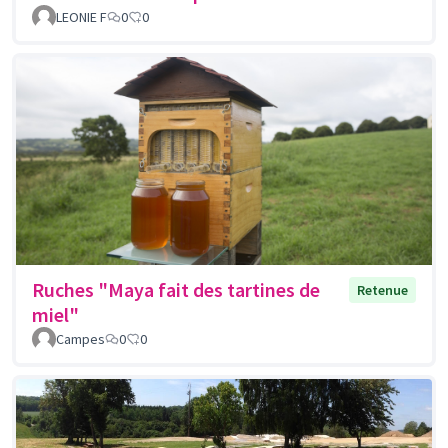
LEONIE F
0
0
Ruches "Maya fait des tartines de
Retenue
miel"
Campes
0
0