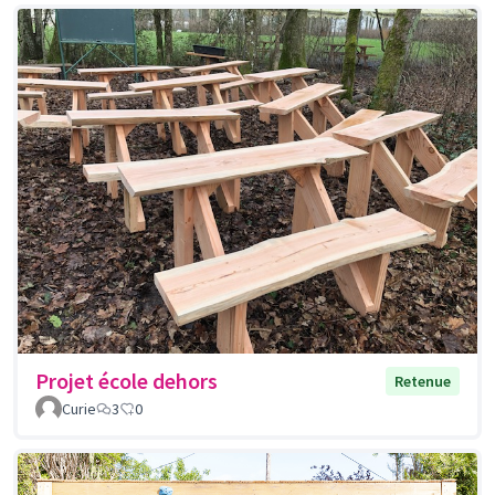
Projet école dehors
Retenue
Curie
3
0