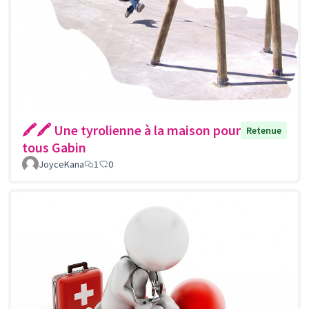
🖍🖍 Une tyrolienne à la maison pour
Retenue
tous Gabin
JoyceKana
1
0