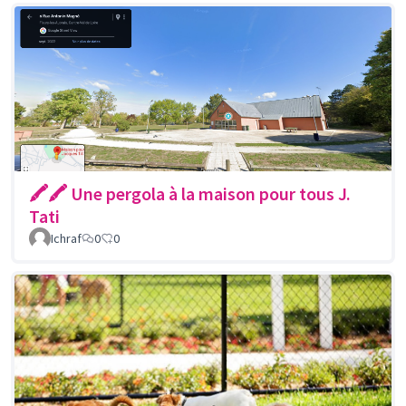
🖍🖍 Une pergola à la maison pour tous J.
Tati
Ichraf
0
0