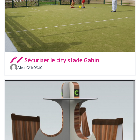
🖍🖍 Sécuriser le city stade Gabin
Alex G
0
0