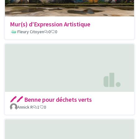
Mur(s) d’Expression Artistique
Fleury Citoyen
0
0
🖍🖍 Benne pour déchets verts
Annick R
1
0