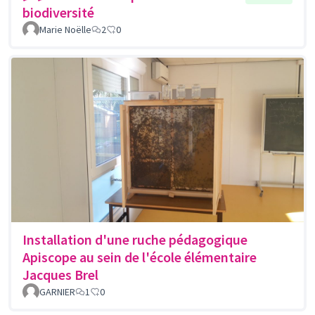
biodiversité
Marie Noëlle
2
0
Installation d'une ruche pédagogique
Apiscope au sein de l'école élémentaire
Jacques Brel
GARNIER
1
0