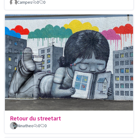
Campes
0
0
Retour du streetart
Ninatheo
0
0