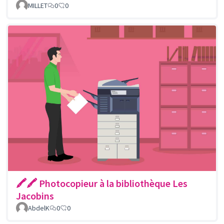
MILLET
0
0
🖍🖍 Photocopieur à la bibliothèque Les
Jacobins
AbdelK
0
0