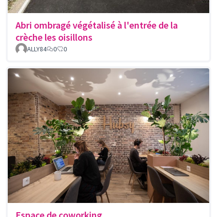
Abri ombragé végétalisé à l'entrée de la
crèche les oisillons
ALLY84
0
0
Espace de coworking