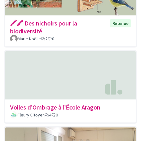
🖍🖍 Des nichoirs pour la
Retenue
biodiversité
Marie Noëlle
2
0
Voiles d’Ombrage à l’École Aragon
Fleury Citoyen
4
0