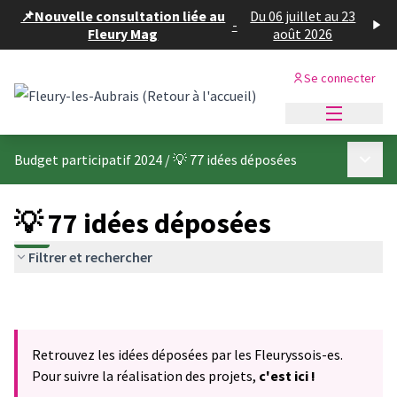
Panneau de gestion des cookies
📌Nouvelle consultation liée au
Du 06 juillet au 23
-
Fleury Mag
août 2026
Se connecter
Menu princi
Menu p
Budget participatif 2024
/
💡 77 idées déposées
💡 77 idées déposées
Filtrer et rechercher
Retrouvez les idées déposées par les Fleuryssois-es.
Pour suivre la réalisation des projets,
c'est ici !