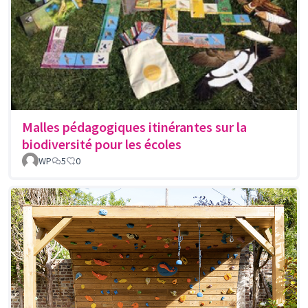
Malles pédagogiques itinérantes sur la
biodiversité pour les écoles
WP
5
0