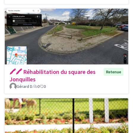
🖍🖍 Réhabilitation du square des
Retenue
Jonquilles
Gérard D.
0
0