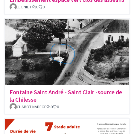
LEONIE F
0
0
Fontaine Saint André - Saint Clair -source de
la Chilesse
CHABOT NADEGE
0
0