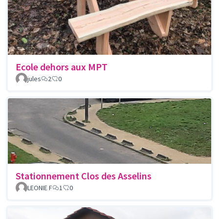
Ecole dehors aux MPT
jules
2
0
Stationnement Clos des Asselins
LEONIE F
1
0