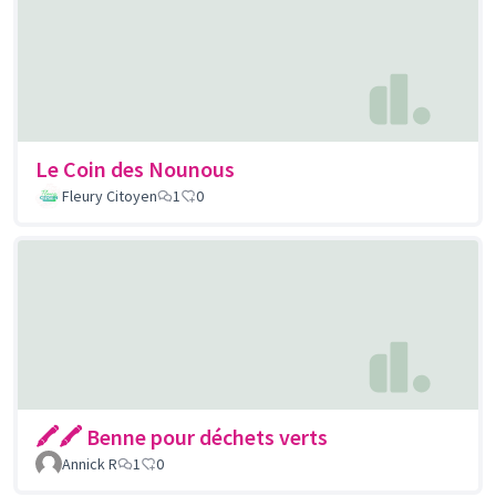
Le Coin des Nounous
Fleury Citoyen
1
0
🖍🖍 Benne pour déchets verts
Annick R
1
0