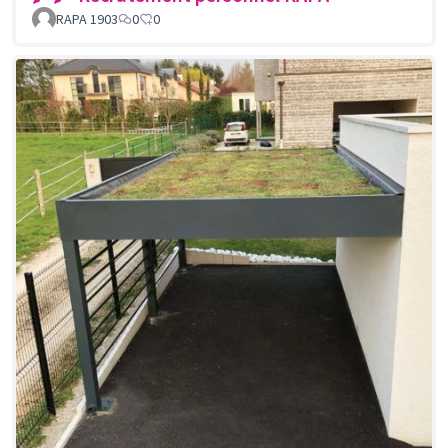
RAPA 1903
0
0