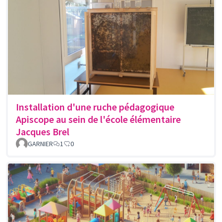
Installation d'une ruche pédagogique
Apiscope au sein de l'école élémentaire
Jacques Brel
GARNIER
1
0