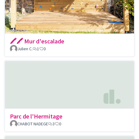
🖍🖍 Mur d'escalade
Julien C.
1
0
Parc de l'Hermitage
CHABOT NADEGE
3
0