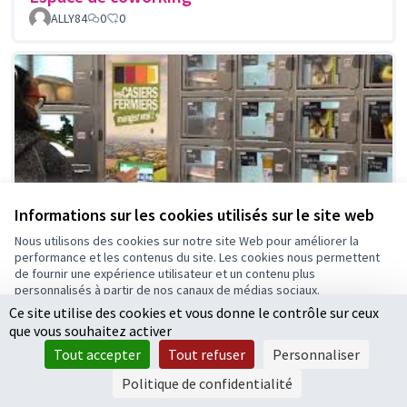
ALLY84
0
0
Informations sur les cookies utilisés sur le site web
Nous utilisons des cookies sur notre site Web pour améliorer la
performance et les contenus du site. Les cookies nous permettent
de fournir une expérience utilisateur et un contenu plus
personnalisés à partir de nos canaux de médias sociaux.
Ce site utilise des cookies et vous donne le contrôle sur ceux
Tout accepter
Distributeurs à casiers automatiques de
que vous souhaitez activer
produits locaux
Accepter seulement les cookies essentiels
Tout accepter
Tout refuser
Personnaliser
ALLY84
3
0
Paramètres
Politique de confidentialité