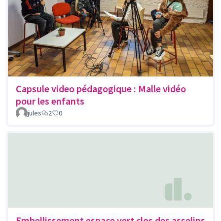
Capsule video pédagogique : Malle vidéo
pour les enfants
jules
2
0
Embellissement espace vert clos des asselins