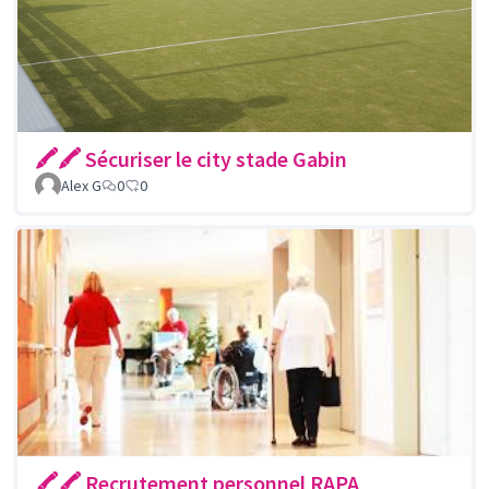
🖍🖍 Sécuriser le city stade Gabin
Alex G
0
0
🖍🖍 Recrutement personnel RAPA