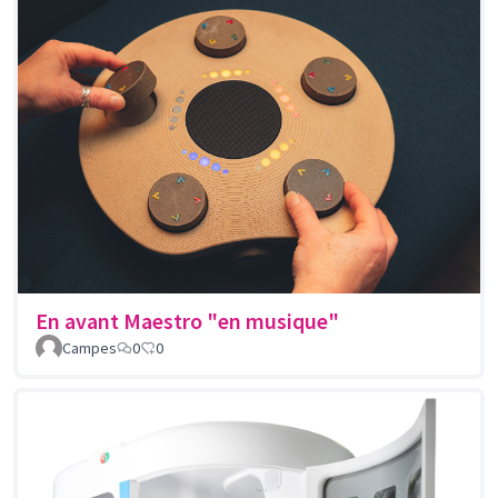
En avant Maestro "en musique"
Campes
0
0