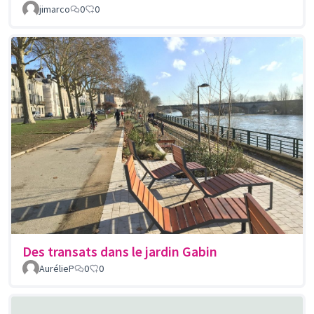
jimarco
0
0
Des transats dans le jardin Gabin
AurélieP
0
0