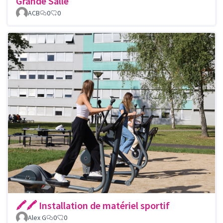
Grande Salle
ACB
0
0
🖍🖍 Installation de matériel sportif
Alex G
0
0