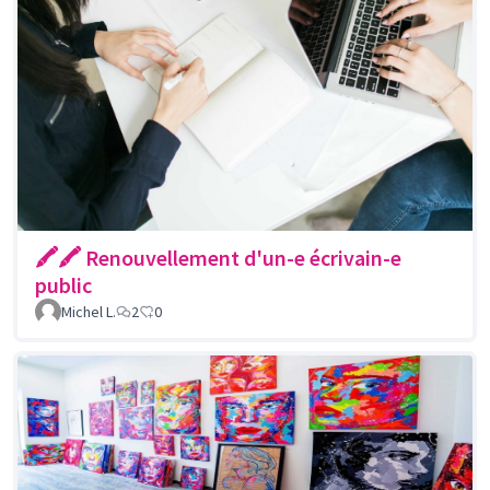
🖍🖍 Renouvellement d'un-e écrivain-e
public
Michel L.
2
0