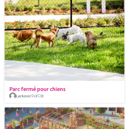
Parc fermé pour chiens
Lackovic
3
0