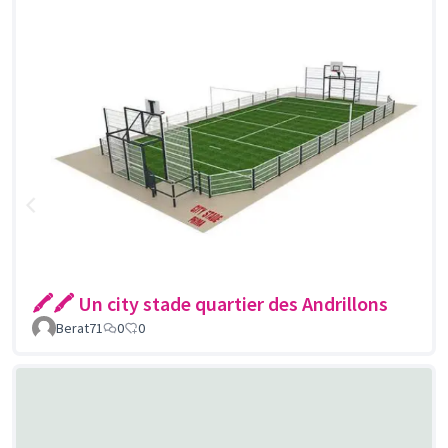
🖍🖍 Un city stade quartier des Andrillons
Berat71
0
0