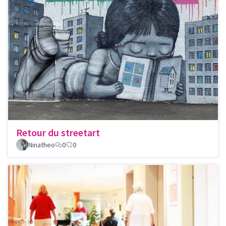
Retour du streetart
Ninatheo
0
0