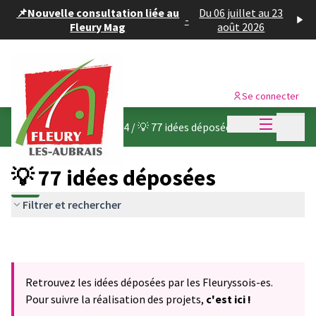
Panneau de gestion des cookies
📌Nouvelle consultation liée au
Du 06 juillet au 23
-
Fleury Mag
août 2026
Se connecter
Menu princi
Menu p
Budget participatif 2024
/
💡 77 idées déposées
💡 77 idées déposées
Filtrer et rechercher
Retrouvez les idées déposées par les Fleuryssois-es.
Pour suivre la réalisation des projets,
c'est ici !