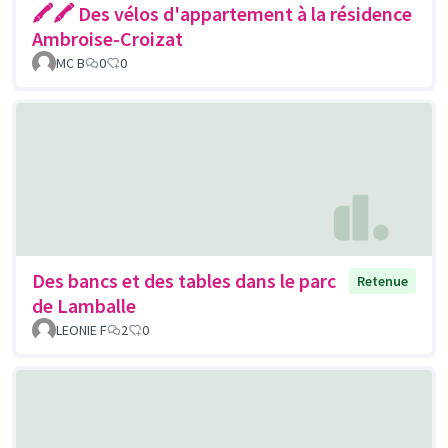
🖍🖍 Des vélos d'appartement à la résidence
Ambroise-Croizat
MC B
0
0
Des bancs et des tables dans le parc
Retenue
de Lamballe
LEONIE F
2
0