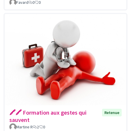
Favard
0
0
🖍🖍 Formation aux gestes qui
Retenue
sauvent
Martine R
2
0