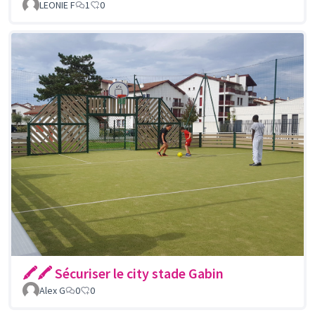
LEONIE F
1
0
🖍🖍 Sécuriser le city stade Gabin
Alex G
0
0