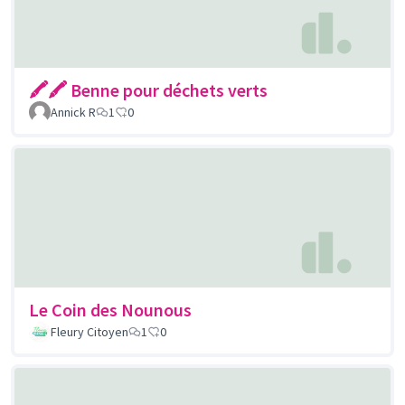
🖍🖍 Benne pour déchets verts
Annick R
1
0
Le Coin des Nounous
Fleury Citoyen
1
0