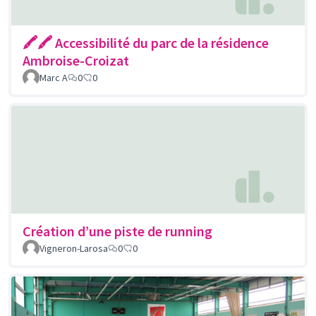
🖍🖍 Accessibilité du parc de la résidence
Ambroise-Croizat
Marc A
0
0
Création d’une piste de running
Vigneron-Larosa
0
0