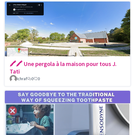
🖍🖍 Une pergola à la maison pour tous J.
Tati
Ichraf
0
0