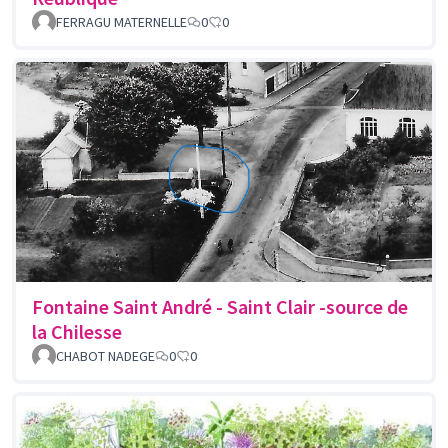
FERRAGU MATERNELLE
0
0
Fontaine Saint André - Saint Clair -source de
la Chilesse
CHABOT NADEGE
0
0