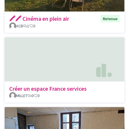
🖍🖍 Cinéma en plein air
Retenue
ACB
1
0
Créer un espace France services
MILLET
0
0