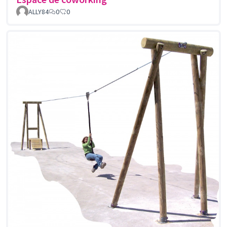
ALLY84
0
0