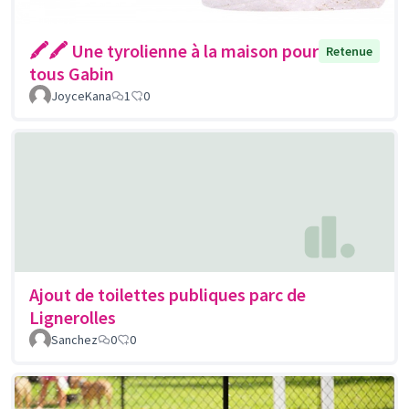
🖍🖍 Une tyrolienne à la maison pour
Retenue
tous Gabin
JoyceKana
1
0
Ajout de toilettes publiques parc de
Lignerolles
Sanchez
0
0