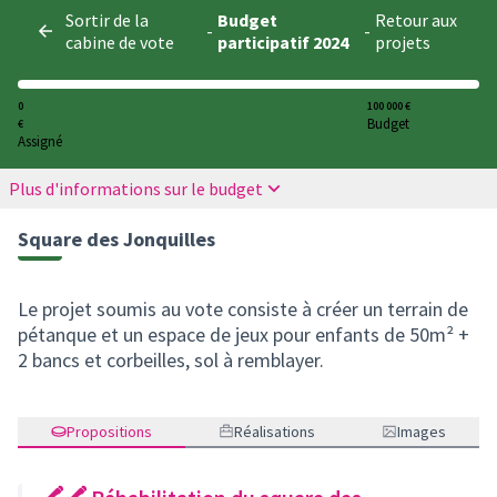
Panneau de gestion des cookies
Sortir de la
Budget
Retour aux
-
-
cabine de vote
participatif 2024
projets
0
100 000 €
Budget
€
Assigné
Plus d'informations sur le budget
Square des Jonquilles
Le projet soumis au vote consiste à créer un terrain de
pétanque et un espace de jeux pour enfants de 50m² +
2 bancs et corbeilles, sol à remblayer.
Propositions
Réalisations
Images