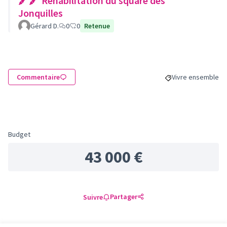
🖍🖍 Réhabilitation du square des
Jonquilles
Gérard D.
0
0
Retenue
Commentaire
Vivre ensemble
Filtrer les résulta
Budget
43 000 €
Partager
Suivre