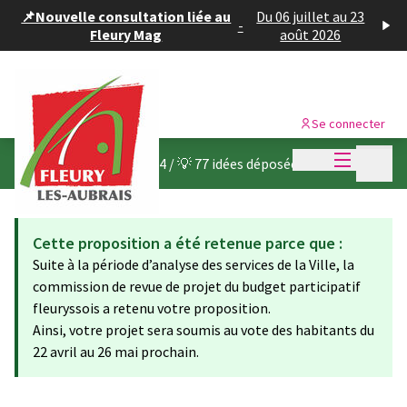
Panneau de gestion des cookies
📌Nouvelle consultation liée au
Du 06 juillet au 23
-
Fleury Mag
août 2026
Se connecter
Menu princi
Menu p
Budget participatif 2024
/
💡 77 idées déposées
Cette proposition a été retenue parce que :
Suite à la période d’analyse des services de la Ville, la
commission de revue de projet du budget participatif
fleuryssois a retenu votre proposition.
Ainsi, votre projet sera soumis au vote des habitants du
22 avril au 26 mai prochain.