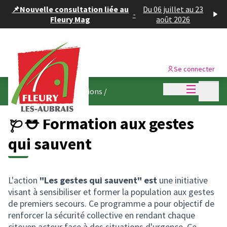
Panneau de gestion des cookies
📌Nouvelle consultation liée au
Du 06 juillet au 23
-
Fleury Mag
août 2026
Se connecter
Menu princi
Menu p
👷🏽 Suivez les réalisations
/
🩺⛑ Formation aux gestes
qui sauvent
L'action
"Les gestes qui sauvent" est
une initiative
visant à sensibiliser et former la population aux gestes
de premiers secours. Ce programme a pour objectif de
renforcer la sécurité collective en rendant chaque
citoyen acteur face à des situations d'urgence. Ce