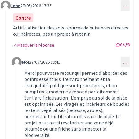
John
27/05/2026 17:35
…
Commentaire 1655
Contre
Artificialisation des sols, sources de nuisances directes
ou indirectes, pas un projet à retenir.
0
3
Masquer la réponse
Moi
27/05/2026 19:41
…
Commentaire 1656 (réponse au commentaire 1655)
Merci pour votre retour qui permet d'aborder des
points essentiels. L'environnement et la
tranquillité publique sont prioritaires, et un
pumptrack moderne y répond parfaitement :
Sur l'artificialisation : L’emprise au sol de la piste
est optimisée. Les virages et intérieurs de boucles
restent végétalisés (pelouse, arbres),
permettant l'infiltration des eaux de pluie. Le
projet peut aussi revaloriser une zone déjà
bitumée ou une friche sans impacter la
biodiversité.