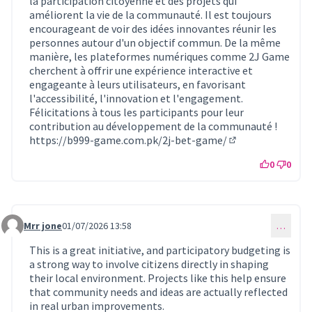
la participation citoyenne et des projets qui
améliorent la vie de la communauté. Il est toujours
encourageant de voir des idées innovantes réunir les
personnes autour d'un objectif commun. De la même
manière, les plateformes numériques comme 2J Game
cherchent à offrir une expérience interactive et
engageante à leurs utilisateurs, en favorisant
l'accessibilité, l'innovation et l'engagement.
Félicitations à tous les participants pour leur
contribution au développement de la communauté !
https://b999-game.com.pk/2j-bet-game/
(Lien externe)
0
0
Mrr jone
01/07/2026 13:58
…
Commentaire 1703
This is a great initiative, and participatory budgeting is
a strong way to involve citizens directly in shaping
their local environment. Projects like this help ensure
that community needs and ideas are actually reflected
in real urban improvements.