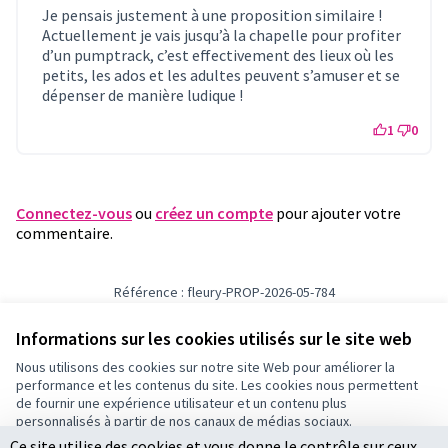
Je pensais justement à une proposition similaire !
Actuellement je vais jusqu’à la chapelle pour profiter
d’un pumptrack, c’est effectivement des lieux où les
petits, les ados et les adultes peuvent s’amuser et se
dépenser de manière ludique !
1
0
Connectez-vous
ou
créez un compte
pour ajouter votre
commentaire.
Référence : fleury-PROP-2026-05-784
Numéro de version 1
(sur 1)
voir les autres versions
Vérifiez l'empreinte numérique
Informations sur les cookies utilisés sur le site web
Nous utilisons des cookies sur notre site Web pour améliorer la
performance et les contenus du site. Les cookies nous permettent
Conditions d'utilisation
de fournir une expérience utilisateur et un contenu plus
Paramètres des cookies
personnalisés à partir de nos canaux de médias sociaux.
Ce site utilise des cookies et vous donne le contrôle sur ceux
Tout accepter