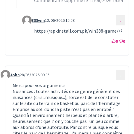
Commentaire supprimé le 12/06/2026 15:54
388win
12/06/2026 15:53
…
Commentaire 1664 (réponse au commentaire 1656)
https://apkinstall.com.pk/win388-game/
(Lien e
0
0
John
28/05/2026 09:35
…
Commentaire 1657
Merci pour vos arguments
Nuisances : toutes activités de ce genre génèrent des
nuisances (cris...musique...), force est de le constater
sur le site du terrain de basket au parc de l'hermitage.
Emprise au sol: donc la piste n'est pas en enrobé ?
Quand à l'environnement herbeux et planté d'arbre,
heureusement que l' on y touche pas...un peu comme
aux abords d'une autoroute. Par contre puisque vous
citez le parc de l'hermitage , j'aimerais bien connaître