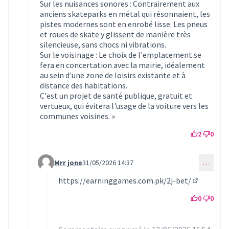
Sur les nuisances sonores : Contrairement aux
anciens skateparks en métal qui résonnaient, les
pistes modernes sont en enrobé lisse. Les pneus
et roues de skate y glissent de manière très
silencieuse, sans chocs ni vibrations.
Sur le voisinage : Le choix de l'emplacement se
fera en concertation avec la mairie, idéalement
au sein d'une zone de loisirs existante et à
distance des habitations.
C'est un projet de santé publique, gratuit et
vertueux, qui évitera l'usage de la voiture vers les
communes voisines. »
2
0
Mrr jone
31/05/2026 14:37
…
Commentaire 1658 (réponse au commentaire 1656)
https://earninggames.com.pk/2j-bet/
(Lien exte
0
0