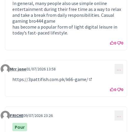
In general, many people also use simple online
entertainment during their free time as a way to relax
and take a break from daily responsibilities. Casual
gaming bro444 game
has become a popular form of light digital leisure in
today’s fast-paced lifestyle.
0
0
Mrr jone
01/07/2026 13:58
…
Commentaire 1704
https://3pattifish.com.pk/k66-game/
(Lien externe)
0
0
FRICHE
09/07/2026 23:26
…
Commentaire 1708
Pour