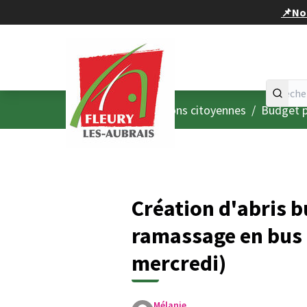
Panneau de gestion des cookies
📌Nou
Accueil
Menu principal
/
Consultations citoyennes
/
Budget p
Création d'abris b
ramassage en bus p
mercredi)
Mélanie