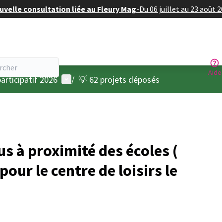
velle consultation liée au Fleury Mag
-
Du 06 juillet au 23 août 
Aide
Menu utilisateur
articipatif 2026
/
💡 62 projets déposés
us à proximité des écoles (
our le centre de loisirs le