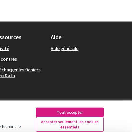
ssources
Aide
ivité
Aide générale
ncontres
écharger les fichiers
en Data
Tout accepter
Accepter seulement les cookies
 fournir une
essentiels