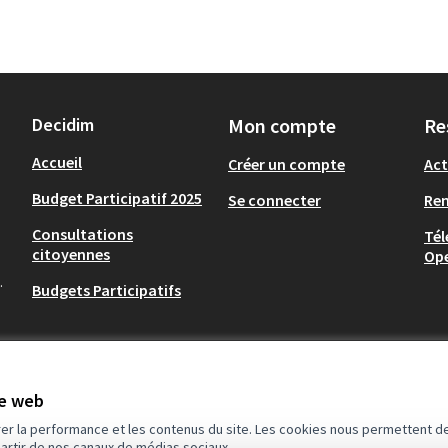
Decidim
Mon compte
Re
Accueil
Créer un compte
Act
Budget Participatif 2025
Se connecter
Re
Consultations
Tél
citoyennes
Op
.
Budgets Participatifs
te web
rer la performance et les contenus du site. Les cookies nous permettent de
partir de nos canaux de médias sociaux.