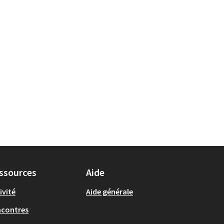
ssources
Aide
ivité
Aide générale
ncontres