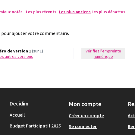
 mieux notés
Les plus récents
Les plus anciens
Les plus débattus
e
pour ajouter votre commentaire.
ro de version 1
(sur 1)
Vérifiez l'empreinte
 les autres versions
numérique
Decidim
Mon compte
Re
Accueil
Créer un compte
Act
Budget Participatif 2025
Se connecter
Re