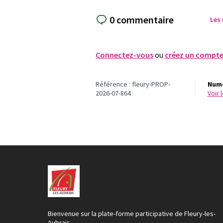
0 commentaire
Les
Connectez-vous
ou
créez un compt
Référence : fleury-PROP-
Numé
2026-07-864
voir
Bienvenue sur la plate-forme participative de Fleury-les-
Aubrais.