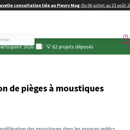
velle consultation liée au Fleury Mag
-
Du 06 juillet au 23 août 
Aide
Menu utilisateur
articipatif 2026
/
💡 62 projets déposés
ion de pièges à moustiques
prolifération des moustiques dans les espaces publics