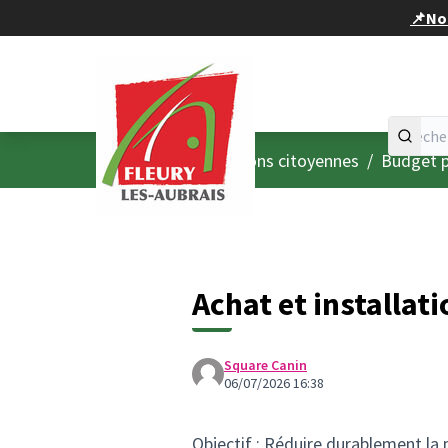
Panneau de gestion des cookies
📌Nou
Accueil
Menu principal
/
Consultations citoyennes
/
Budget p
Achat et installat
Square Canin
06/07/2026 16:38
Objectif : Réduire durablement la 