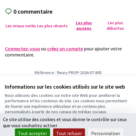
0 commentaire
Les plus
Les plus
Les mieux notés
Les plus récents
anciens
débattus
Connectez-vous
ou
créez un compte
pour ajouter votre
commentaire.
Référence : fleury-PROP-2026-07-865
Numéro de version 1
(sur 1)
voir les autres versions
Vérifiez l'empreinte numérique
Informations sur les cookies utilisés sur le site web
Nous utilisons des cookies sur notre site Web pour améliorer la
performance et les contenus du site. Les cookies nous permettent
Conditions d'utilisation
de fournir une expérience utilisateur et un contenu plus
Paramètres des cookies
personnalisés à partir de nos canaux de médias sociaux.
Ce site utilise des cookies et vous donne le contrôle sur ceux
Tout accepter
que vous souhaitez activer
Accepter seulement les cookies essentiels
Licence Cre
(Lien extern
Tout accepter
Tout refuser
Personnaliser
(Lien externe)