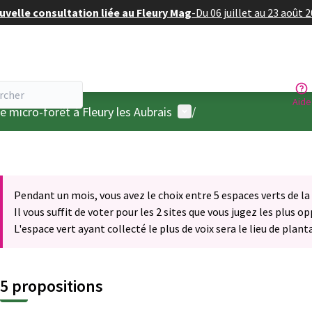
velle consultation liée au Fleury Mag
-
Du 06 juillet au 23 août 
Aide
Menu utilisateur
 micro-forêt à Fleury les Aubrais
/
Pendant un mois, vous avez le choix entre 5 espaces verts de la
Il vous suffit de voter pour les 2 sites que vous jugez les plus o
L'espace vert ayant collecté le plus de voix sera le lieu de plant
5 propositions