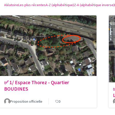
Aléatoire
Les plus récentes
A-Z (alphabétique)
Z-A (alphabétique inverse)
✅ 1/ Espace Thorez - Quartier
BOUDINES
Proposition officielle
0