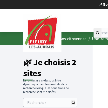
Panneau de gestion des cookies
📌Nou
Accueil
Menu principal
/
Consultations citoyennes
/
Une 3ème
🌿 Je choisis 2
sites
Le formulaire ci-dessous filtre
dynamiquement les résultats de la
recherche lorsque les conditions de
recherche sont modifiées.