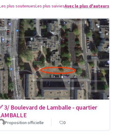
Les plus soutenues
Les plus suivies
Avec le plus d'auteurs
✅ 3/ Boulevard de Lamballe - quartier
LAMBALLE
Proposition officielle
0