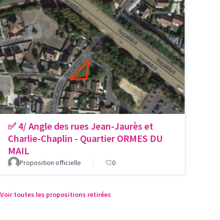
✅ 4/ Angle des rues Jean-Jaurès et
Charlie-Chaplin - Quartier ORMES DU
MAIL
Proposition officielle
0
Voir toutes les propositions retirées