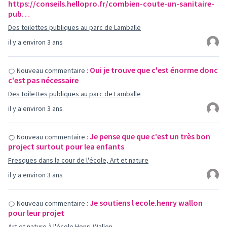
https://conseils.hellopro.fr/combien-coute-un-sanitaire-
pub…
Des toilettes publiques au parc de Lamballe
il y a environ 3 ans
Oui je trouve que c'est énorme donc
Nouveau commentaire :
c'est pas nécessaire
Des toilettes publiques au parc de Lamballe
il y a environ 3 ans
Je pense que que c'est un très bon
Nouveau commentaire :
project surtout pour lea enfants
Fresques dans la cour de l'école, Art et nature
il y a environ 3 ans
Je soutiens l ecole.henry wallon
Nouveau commentaire :
pour leur projet
Art et nature à l'école Henri-Wallon