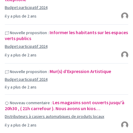
Budget participatif 2024
il y a plus de 2 ans
Informer les habitants sur les espaces
Nouvelle proposition :
verts publics
Budget participatif 2024
il y a plus de 2 ans
Mur(s) d’Expression Artistique
Nouvelle proposition :
Budget participatif 2024
il y a plus de 2 ans
Les magasins sont ouverts jusqu'à
Nouveau commentaire :
20h30 , ( 21h carrefour ). Nous avons un kios…
Distributeurs à casiers automatiques de produits locaux
il y a plus de 2 ans