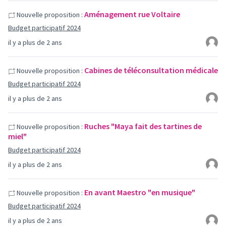
Aménagement rue Voltaire
Nouvelle proposition :
Budget participatif 2024
il y a plus de 2 ans
Cabines de téléconsultation médicale
Nouvelle proposition :
Budget participatif 2024
il y a plus de 2 ans
Ruches "Maya fait des tartines de
Nouvelle proposition :
miel"
Budget participatif 2024
il y a plus de 2 ans
En avant Maestro "en musique"
Nouvelle proposition :
Budget participatif 2024
il y a plus de 2 ans