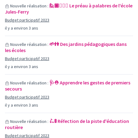
🙋🏿🙋🏽‍♂️ Le préau à palabres de l'école
Nouvelle réalisation :
Jules-Ferry
Budget participatif 2023
il y a environ 3 ans
🌱👫 Des jardins pédagogiques dans
Nouvelle réalisation :
les écoles
Budget participatif 2023
il y a environ 3 ans
🩺⛑ Apprendre les gestes de premiers
Nouvelle réalisation :
secours
Budget participatif 2023
il y a environ 3 ans
🛴🚦 Réfection de la piste d'éducation
Nouvelle réalisation :
routière
Budget participatif 2023