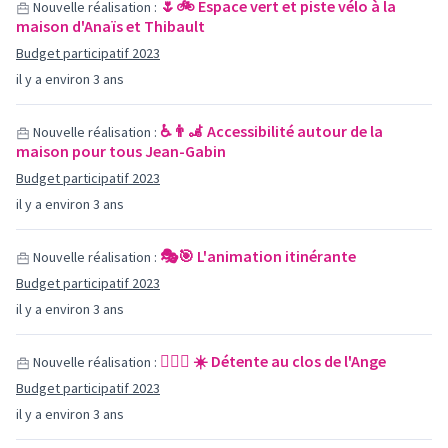
🌷🚲 Espace vert et piste vélo à la
Nouvelle réalisation :
maison d'Anaïs et Thibault
Budget participatif 2023
il y a environ 3 ans
♿️👨‍🦼 Accessibilité autour de la
Nouvelle réalisation :
maison pour tous Jean-Gabin
Budget participatif 2023
il y a environ 3 ans
🎭🎯 L'animation itinérante
Nouvelle réalisation :
Budget participatif 2023
il y a environ 3 ans
🚶🏼‍♀️ ☀️ Détente au clos de l'Ange
Nouvelle réalisation :
Budget participatif 2023
il y a environ 3 ans