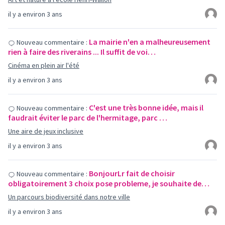
il y a environ 3 ans
La mairie n'en a malheureusement
Nouveau commentaire :
rien à faire des riverains ... Il suffit de voi…
Cinéma en plein air l'été
il y a environ 3 ans
C'est une très bonne idée, mais il
Nouveau commentaire :
faudrait éviter le parc de l'hermitage, parc …
Une aire de jeux inclusive
il y a environ 3 ans
BonjourLr fait de choisir
Nouveau commentaire :
obligatoirement 3 choix pose probleme, je souhaite de…
Un parcours biodiversité dans notre ville
il y a environ 3 ans