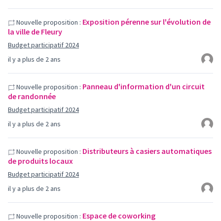
Exposition pérenne sur l'évolution de
Nouvelle proposition :
la ville de Fleury
Budget participatif 2024
il y a plus de 2 ans
Panneau d'information d'un circuit
Nouvelle proposition :
de randonnée
Budget participatif 2024
il y a plus de 2 ans
Distributeurs à casiers automatiques
Nouvelle proposition :
de produits locaux
Budget participatif 2024
il y a plus de 2 ans
Espace de coworking
Nouvelle proposition :