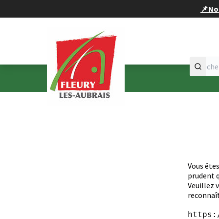
Panneau de gestion des cookies
📌Nou
Accueil
Menu principal
Vous êtes
prudent q
Veuillez v
reconnaît
https: