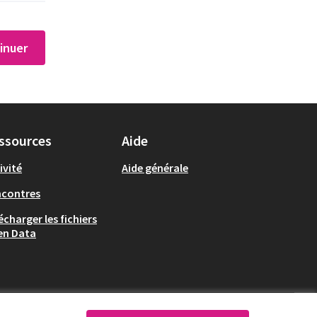
inuer
ssources
Aide
ivité
Aide générale
ncontres
écharger les fichiers
en Data