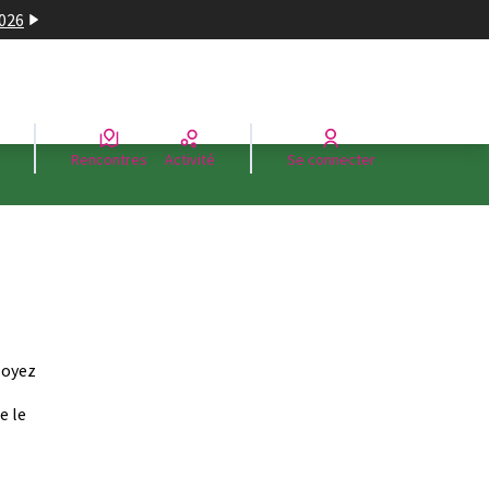
2026
Rencontres
Activité
Se connecter
soyez
e le