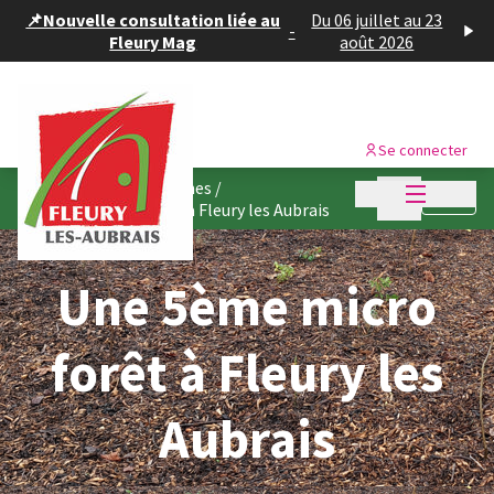
Panneau de gestion des cookies
📌Nouvelle consultation liée au
Du 06 juillet au 23
-
Fleury Mag
août 2026
Se connecter
Menu princi
Consultations citoyennes
/
Menu principa
Suivre
Une 5ème micro forêt à Fleury les Aubrais
Une 5ème micro
forêt à Fleury les
Aubrais