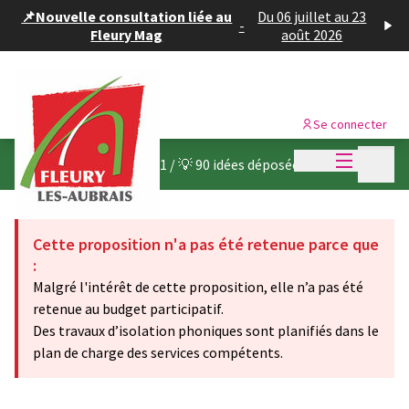
Panneau de gestion des cookies
📌Nouvelle consultation liée au
Du 06 juillet au 23
-
Fleury Mag
août 2026
Se connecter
Menu princi
Menu p
Budget participatif 2021
/
💡 90 idées déposées
Cette proposition n'a pas été retenue parce que
:
Malgré l'intérêt de cette proposition, elle n’a pas été
retenue au budget participatif.
Des travaux d’isolation phoniques sont planifiés dans le
plan de charge des services compétents.