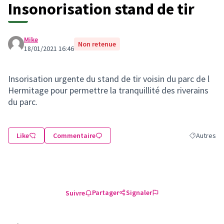
Insonorisation stand de tir
Mike
Non retenue
18/01/2021 16:46
Insorisation urgente du stand de tir voisin du parc de l
Hermitage pour permettre la tranquillité des riverains
du parc.
Like
Commentaire
Autres
Filtrer les 
Partager
Signaler
Suivre