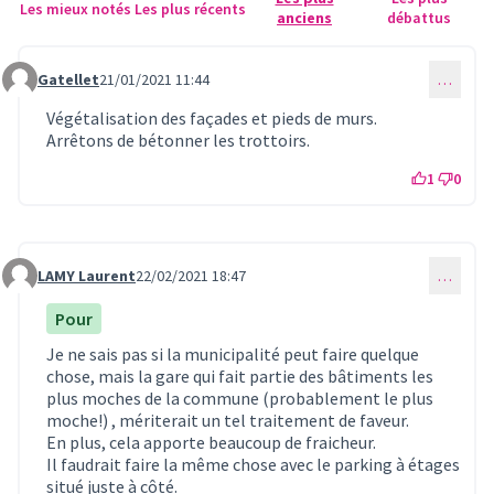
Les mieux notés
Les plus récents
anciens
débattus
Gatellet
21/01/2021 11:44
…
Commentaire 229
Végétalisation des façades et pieds de murs.
Arrêtons de bétonner les trottoirs.
1
0
LAMY Laurent
22/02/2021 18:47
…
Commentaire 297
Pour
Je ne sais pas si la municipalité peut faire quelque
chose, mais la gare qui fait partie des bâtiments les
plus moches de la commune (probablement le plus
moche!) , mériterait un tel traitement de faveur.
En plus, cela apporte beaucoup de fraicheur.
Il faudrait faire la même chose avec le parking à étages
situé juste à côté.