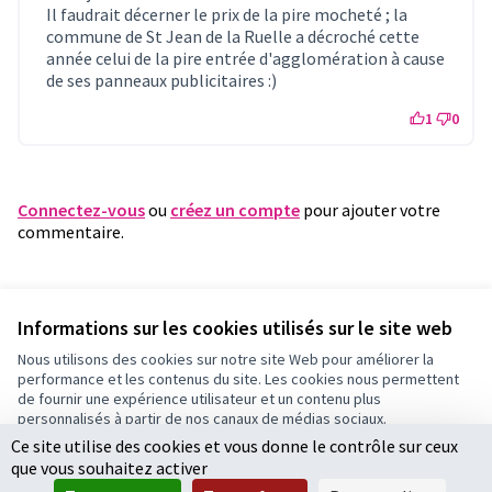
Il faudrait décerner le prix de la pire mocheté ; la
commune de St Jean de la Ruelle a décroché cette
année celui de la pire entrée d'agglomération à cause
de ses panneaux publicitaires :)
1
0
Connectez-vous
ou
créez un compte
pour ajouter votre
commentaire.
Référence : fleury-PROP-2021-01-245
Vérifiez l'empreinte numérique
Informations sur les cookies utilisés sur le site web
Nous utilisons des cookies sur notre site Web pour améliorer la
performance et les contenus du site. Les cookies nous permettent
Conditions d'utilisation
de fournir une expérience utilisateur et un contenu plus
Paramètres des cookies
personnalisés à partir de nos canaux de médias sociaux.
Ce site utilise des cookies et vous donne le contrôle sur ceux
Tout accepter
que vous souhaitez activer
Accepter seulement les cookies essentiels