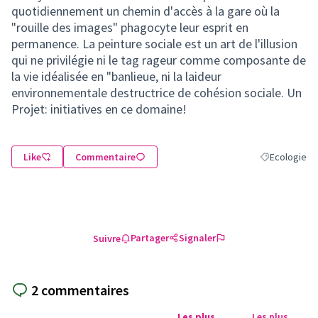
quotidiennement un chemin d'accès à la gare où la
"rouille des images" phagocyte leur esprit en
permanence. La peinture sociale est un art de l'illusion
qui ne privilégie ni le tag rageur comme composante de
la vie idéalisée en "banlieue, ni la laideur
environnementale destructrice de cohésion sociale. Un
Projet: initiatives en ce domaine!
Like
Commentaire
Ecologie
Filtrer les ré
Partager
Signaler
Suivre
2 commentaires
Les plus
Les plus