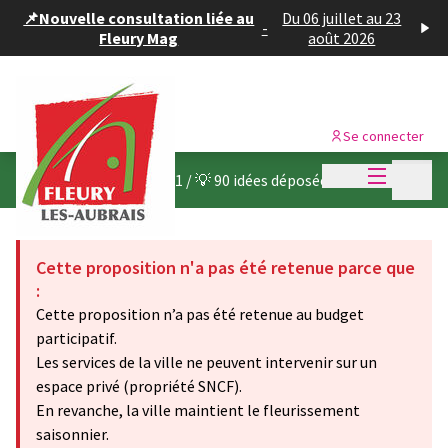
Panneau de gestion des cookies
📌Nouvelle consultation liée au
Du 06 juillet au 23
-
Fleury Mag
août 2026
Se connecter
Menu princi
Menu p
Budget participatif 2021
/
💡 90 idées déposées
Cette proposition n'a pas été retenue parce que
:
Cette proposition n’a pas été retenue au budget
participatif.
Les services de la ville ne peuvent intervenir sur un
espace privé (propriété SNCF).
En revanche, la ville maintient le fleurissement
saisonnier.