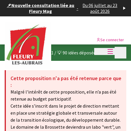
Panneau de gestion des cookies
📌Nouvelle consultation liée au
Du 06 juillet au 23
-
Fleury Mag
août 2026
Se connecter
Menu princi
Menu p
Budget participatif 2021
/
💡 90 idées déposées
Cette proposition n'a pas été retenue parce que
:
Malgré l'intérêt de cette proposition, elle n’a pas été
retenue au budget participatif.
Cette idée s’inscrit dans le projet de direction mettant
en place une stratégie globale et transversale autour
de la transition écologique, du développement durable.
Le domaine de la Brossette deviendra un labo "vert", un