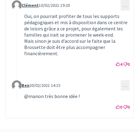
Clément
10/02/2021 19:20
…
Commentaire 260 (réponse au commentaire 257)
Oui, on pourrait profiter de tous les supports
pédagogiques et mis à disposition dans ce centre
de loisirs grâce a ce projet, pour également les
familles qui irait se promener le week-end.
Mais sinon je suis d’accord sur le faite que la
Brossette doit être plus accompagner
financièrement.
4
0
Ben
20/02/2021 14:15
…
Commentaire 286 (réponse au commentaire 257)
@manon
très bonne idée !
0
0
Référence : fleury-PROP-2021-02-262