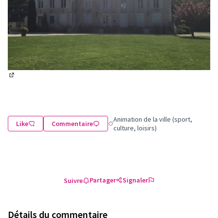
(Lien externe)
Animation de la ville (sport,
Like
Commentaire
Filtrer les résultats de la catégorie : A
culture, loisirs)
Partager
Signaler
Suivre
Détails du commentaire