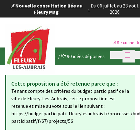
Panneau de gestion des cookies
📌Nouvelle consultation liée au
Du 06 juillet au 23 août
-
Fleury Mag
2026
Se connect
Menu p
Menu p
Budget participatif 2021
/
💡 90 idées déposées
Cette proposition a été retenue parce que :
Tenant compte des critères du budget participatif de la
ville de Fleury-Les-Aubrais, cette proposition est
retenue et mise au vote sous le lien suivant :
https://budgetparticipatif.fleurylesaubrais.fr/processes/bu
participatif/f/67/projects/56