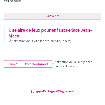
cette ville.
Projets
Une aire de jeux pour enfants-Place Jean-
Macé
Animation de la ville (sport, culture, loisirs)
Animation de la ville (sport,
Like
Commentaire
Filtrer les résultats de la catégorie : A
culture, loisirs)
Partager
Signaler
Suivre