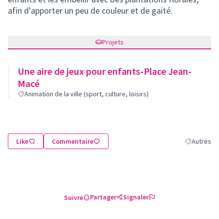
afin d'apporter un peu de couleur et de gaité.
Projets
Une aire de jeux pour enfants-Place Jean-
Macé
Animation de la ville (sport, culture, loisirs)
Like
Commentaire
Autres
Filtrer les 
Partager
Signaler
Suivre