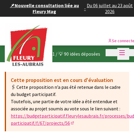
Panneau de gestion des cookies
📌Nouvelle consultation liée au
Du 06 juillet au 23 août
-
Fleury Mag
2026
Se connect
Menu p
Menu p
Budget participatif 2021
/
💡 90 idées déposées
Cette proposition est en cours d'évaluation
🖇 Cette proposition n’a pas été retenue dans le cadre
du budget participatif.
Toutefois, une partie de votre idée a été entendue et
associée au projet soumis au vote sous le lien suivant :
https://budgetparticipatif.fleurylesaubrais.fr/processes/bu
participatif/f/67/projects/56
(Lien externe)