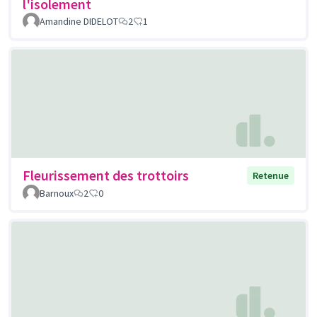
l'isolement
Amandine DIDELOT
2
1
Fleurissement des trottoirs
Retenue
Barnoux
2
0