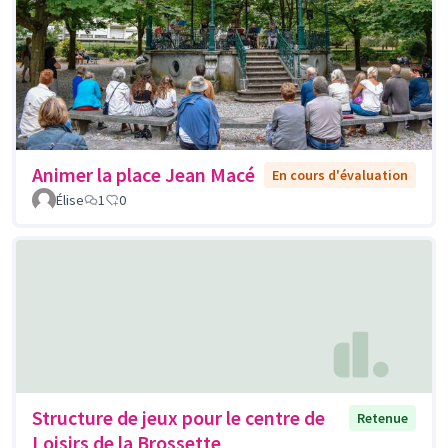
Animer la place Jean Macé
En cours d'évaluation
Élise
1
0
Structure de jeux pour le centre de
Retenue
Loisirs de la Brossette