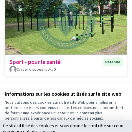
Sport - pour la santé
Retenue
Craveiro Lopes
0
0
Voir toutes les propositions retirées
Informations sur les cookies utilisés sur le site web
Nous utilisons des cookies sur notre site Web pour améliorer la
performance et les contenus du site. Les cookies nous permettent
Conditions d'utilisation
de fournir une expérience utilisateur et un contenu plus
Paramètres des cookies
personnalisés à partir de nos canaux de médias sociaux.
Ce site utilise des cookies et vous donne le contrôle sur ceux
Tout accepter
que vous souhaitez activer