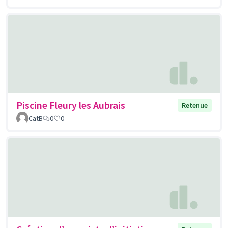
Piscine Fleury les Aubrais
Retenue
CatB
0
0