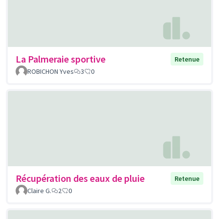
La Palmeraie sportive
Retenue
ROBICHON Yves
3
0
Récupération des eaux de pluie
Retenue
Claire G.
2
0