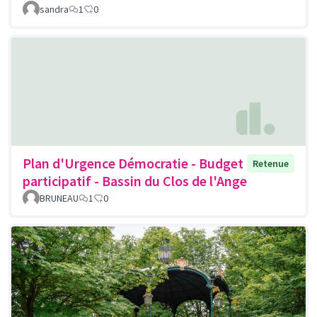
sandra
1
0
Plan d'Urgence Démocratie - Budget
Retenue
participatif - Bassin du Clos de l'Ange
BRUNEAU
1
0