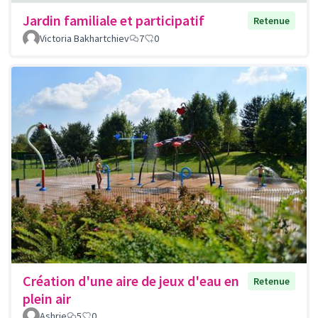
Jardin familiale et participatif
Retenue
Victoria Bakhartchiev
7
0
Création d'une aire de jeux d'eau en
Retenue
plein air
Ashrie
5
0