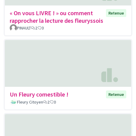
« On vous LIVRE ! » ou comment
Retenue
rapprocher la lecture des fleuryssois
PINAULT
2
0
Un Fleury comestible !
Retenue
Fleury Citoyen
2
0