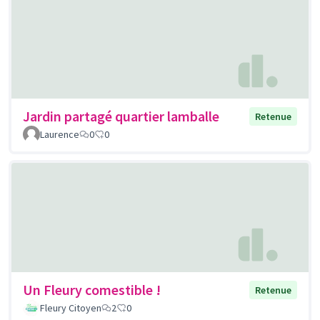
Jardin partagé quartier lamballe
Retenue
Laurence
0
0
Un Fleury comestible !
Retenue
Fleury Citoyen
2
0