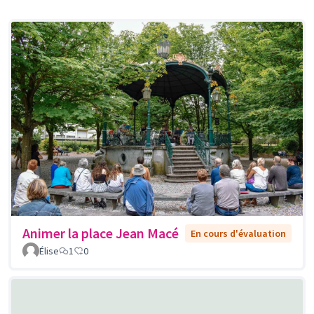
Animer la place Jean Macé
En cours d'évaluation
Élise
1
0