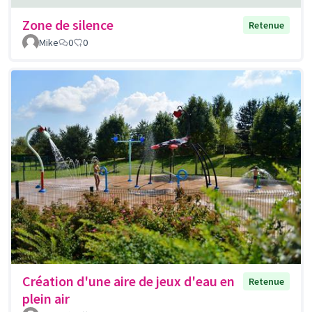
Zone de silence
Retenue
Mike
0
0
Création d'une aire de jeux d'eau en
Retenue
plein air