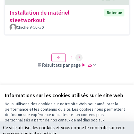
Installation de matériel
Retenue
steetworkout
Chicheri
0
0
1
2
Résultats par page :
25
Voir toutes les propositions retirées
Informations sur les cookies utilisés sur le site web
Nous utilisons des cookies sur notre site Web pour améliorer la
performance et les contenus du site. Les cookies nous permettent
Conditions d'utilisation
de fournir une expérience utilisateur et un contenu plus
Paramètres des cookies
personnalisés à partir de nos canaux de médias sociaux.
Ce site utilise des cookies et vous donne le contrôle sur ceux
Tout accepter
que vous souhaitez activer