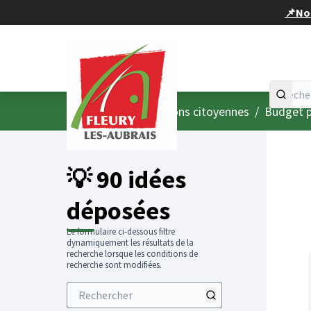
Panneau de gestion des cookies
📌Nou
Accueil
Menu principal
/
Consultations citoyennes
/
Budget p
💡 90 idées
déposées
Le formulaire ci-dessous filtre
dynamiquement les résultats de la
recherche lorsque les conditions de
recherche sont modifiées.