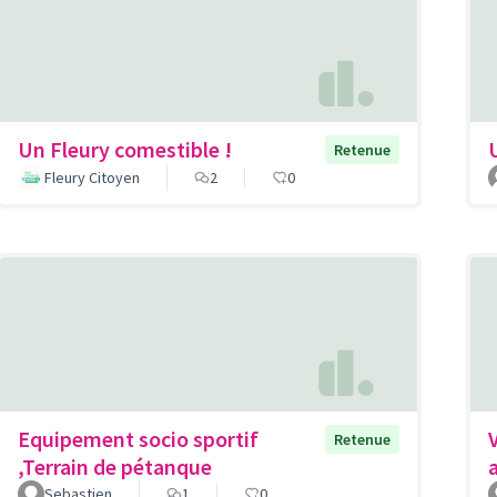
Un Fleury comestible !
Retenue
Fleury Citoyen
2
0
Equipement socio sportif
Retenue
,Terrain de pétanque
Sebastien
1
0