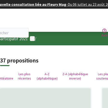
velle consultation liée au Fleury Mag
-
Du 06 juillet au 23 août 
Aide
Menu utilisateur
articipatif 2021
/
37 propositions
Les plus
A-Z
Z-A (alphabétique
Les pl
Aléatoire
récentes
(alphabétique)
inverse)
souten