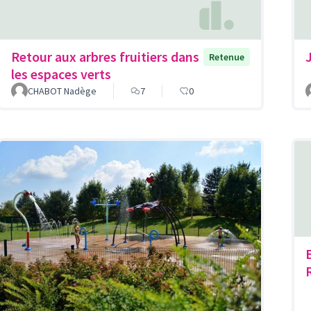
Retour aux arbres fruitiers dans
J
Retenue
les espaces verts
CHABOT Nadège
7
0