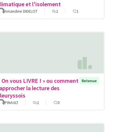
climatique et l'isolement
Amandine DIDELOT
2
1
« On vous LIVRE ! » ou comment
Retenue
rapprocher la lecture des
fleuryssois
PINAULT
2
0