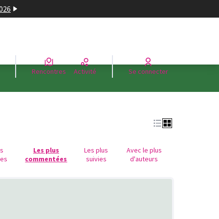
2026
Rencontres
Activité
Se connecter
us
Les plus
Les plus
Avec le plus
ues
commentées
suivies
d'auteurs