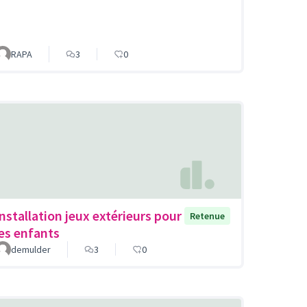
RAPA
3
0
Installation jeux extérieurs pour
Retenue
les enfants
demulder
3
0