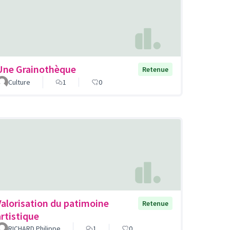
Une Grainothèque
Retenue
Culture
1
0
Valorisation du patimoine
Retenue
artistique
RICHARD Philippe
1
0