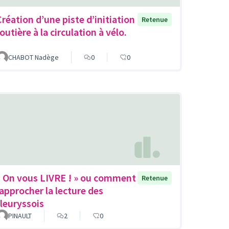
Création d’une piste d’initiation
Retenue
outière à la circulation à vélo.
CHABOT Nadège
0
0
« On vous LIVRE ! » ou comment
Retenue
rapprocher la lecture des
fleuryssois
PINAULT
2
0