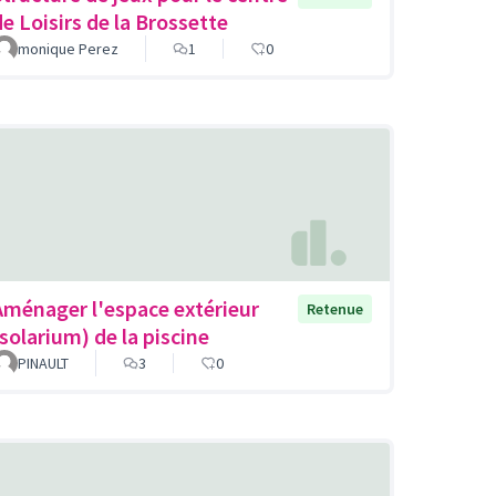
de Loisirs de la Brossette
monique Perez
1
0
Aménager l'espace extérieur
Retenue
(solarium) de la piscine
PINAULT
3
0