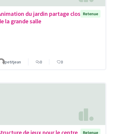
Animation du jardin partage clos
Retenue
de la grande salle
petitjean
0
0
Structure de jeux pour le centre
Retenue