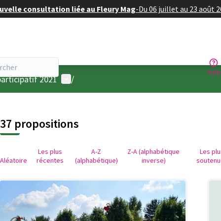
velle consultation liée au Fleury Mag
-
Du 06 juillet au 23 août 
Aide
Menu utilisateur
articipatif 2021
/
37 propositions
Les plus
A-Z
Z-A (alphabétique
Les pl
Aléatoire
récentes
(alphabétique)
inverse)
soutenu