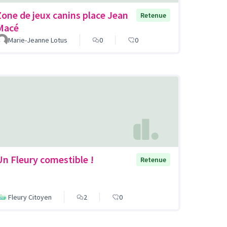
Zone de jeux canins place Jean
Retenue
Macé
Marie-Jeanne Lotus
0
0
Un Fleury comestible !
Retenue
Fleury Citoyen
2
0