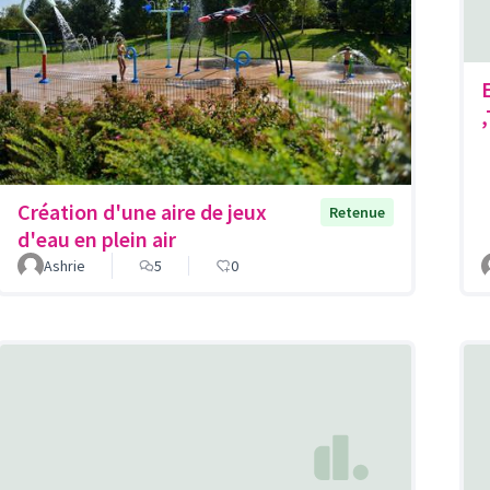
Création d'une aire de jeux
Retenue
d'eau en plein air
Ashrie
5
0