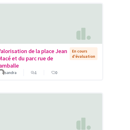
Valorisation de la place Jean
En cours
d'évaluation
Macé et du parc rue de
lamballe
sandra
1
0