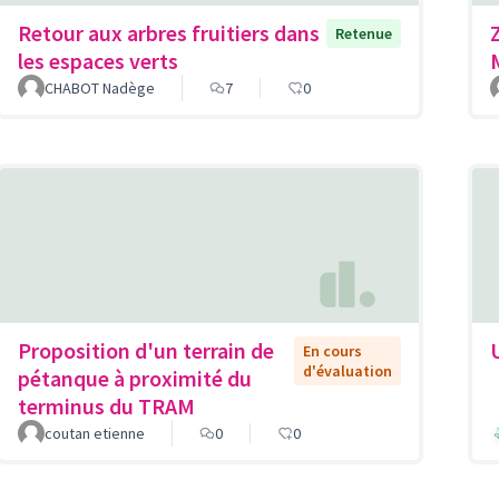
Retour aux arbres fruitiers dans
Retenue
les espaces verts
CHABOT Nadège
7
0
Proposition d'un terrain de
En cours
d'évaluation
pétanque à proximité du
terminus du TRAM
coutan etienne
0
0