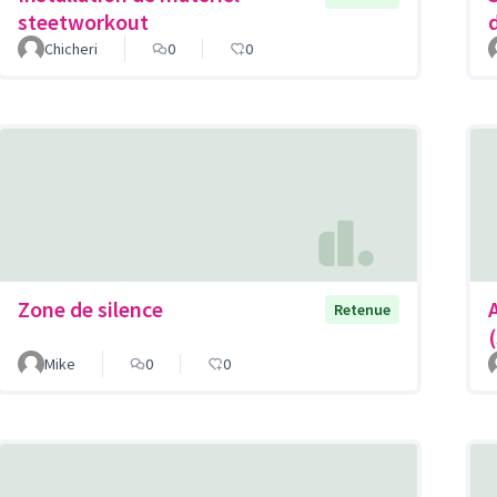
steetworkout
Chicheri
0
0
Zone de silence
Retenue
Mike
0
0