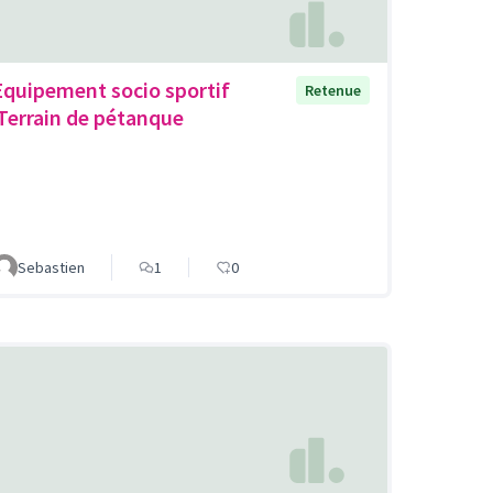
Equipement socio sportif
Retenue
,Terrain de pétanque
Sebastien
1
0