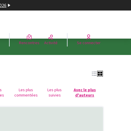
2026
Rencontres
Activité
Se connecter
us
Les plus
Les plus
Avec le plus
es
commentées
suivies
d'auteurs