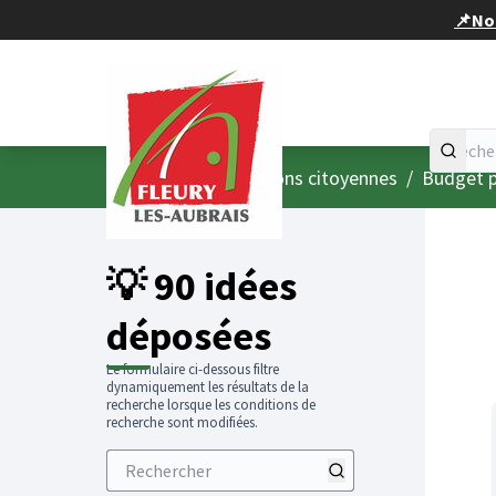
Panneau de gestion des cookies
📌Nou
Accueil
Menu principal
/
Consultations citoyennes
/
Budget p
💡 90 idées
déposées
Le formulaire ci-dessous filtre
dynamiquement les résultats de la
recherche lorsque les conditions de
recherche sont modifiées.