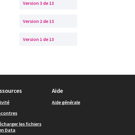
Version 3 de 13
Version 2 de 13
Version 1 de 13
ssources
Aide
ivité
Aide générale
ncontres
écharger les fichiers
en Data