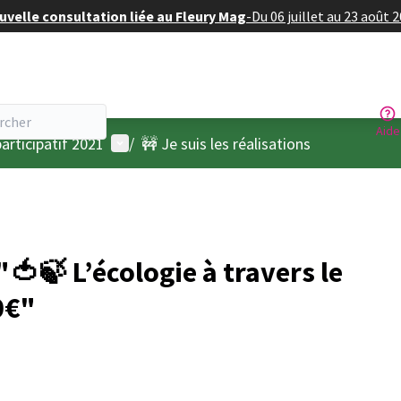
velle consultation liée au Fleury Mag
-
Du 06 juillet au 23 août 
Aide
Menu utilisateur
articipatif 2021
/
🚧 Je suis les réalisations
🍃 L’écologie à travers le
0€"