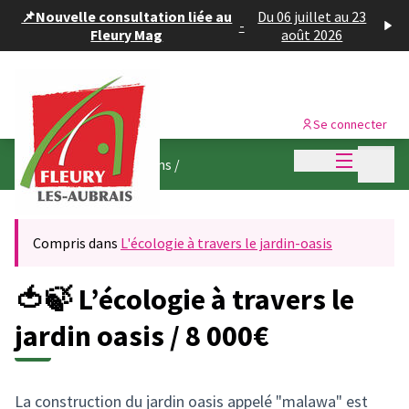
Panneau de gestion des cookies
📌Nouvelle consultation liée au
Du 06 juillet au 23
-
Fleury Mag
août 2026
Se connecter
Menu princi
Menu p
🚧 Je suis les réalisations
/
Compris dans
L'écologie à travers le jardin-oasis
🍅🍃 L’écologie à travers le
jardin oasis / 8 000€
La construction du jardin oasis appelé "malawa" est