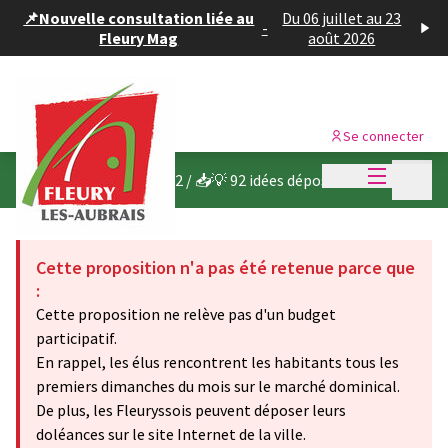
Panneau de gestion des cookies
📌Nouvelle consultation liée au
Du 06 juillet au 23
-
Fleury Mag
août 2026
Se connecter
Menu princi
Menu p
Budget participatif 2022
/
📥💡 92 idées déposées
Cette proposition n'a pas été retenue parce que
:
Cette proposition ne relève pas d'un budget
participatif.
En rappel, les élus rencontrent les habitants tous les
premiers dimanches du mois sur le marché dominical.
De plus, les Fleuryssois peuvent déposer leurs
doléances sur le site Internet de la ville.