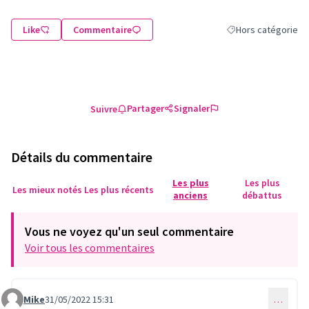
Like
Commentaire
Hors catégorie
Filtrer les résultats
Partager
Signaler
Suivre
Détails du commentaire
Les plus
Les plus
Les mieux notés
Les plus récents
anciens
débattus
Vous ne voyez qu'un seul commentaire
Voir tous les commentaires
Mike
31/05/2022 15:31
…
Commentaire 639