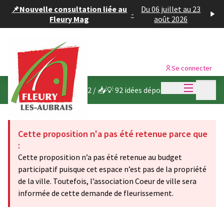
Panneau de gestion des cookies
📌Nouvelle consultation liée au
Du 06 juillet au 23
-
Fleury Mag
août 2026
Se connecter
Menu princi
Menu p
Budget participatif 2022
/
📥💡 92 idées déposées
Cette proposition n'a pas été retenue parce que
:
Cette proposition n’a pas été retenue au budget
participatif puisque cet espace n’est pas de la propriété
de la ville. Toutefois, l’association Coeur de ville sera
informée de cette demande de fleurissement.