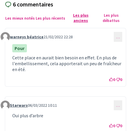
6 commentaires
Les plus
Les plus
Les mieux notés
Les plus récents
anciens
débattus
warneys béatrice
21/02/2022 22:28
…
Commentaire 445
Pour
Cette place en aurait bien besoin en effet. En plus de
l'embellissement, cela apporterait un peu de fraîcheur
en été.
0
0
Starwars
06/03/2022 10:11
…
Commentaire 469
Oui plus d’arbre
0
0