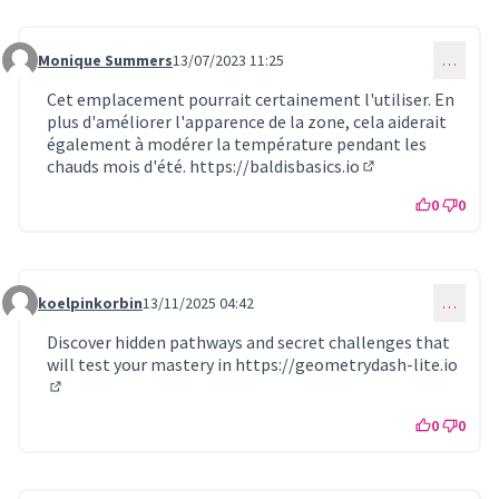
Monique Summers
13/07/2023 11:25
…
Commentaire 763
Cet emplacement pourrait certainement l'utiliser. En
plus d'améliorer l'apparence de la zone, cela aiderait
également à modérer la température pendant les
chauds mois d'été.
https://baldisbasics.io
(Lien externe)
0
0
koelpinkorbin
13/11/2025 04:42
…
Commentaire 1369
Discover hidden pathways and secret challenges that
will test your mastery in
https://geometrydash-lite.io
(Lien externe)
0
0