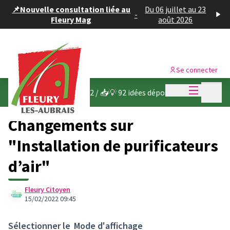
Panneau de gestion des cookies
📌Nouvelle consultation liée au
Du 06 juillet au 23
-
Fleury Mag
août 2026
Se connecter
Menu princi
Menu p
Budget participatif 2022
/
📥💡 92 idées déposées
Changements sur
"Installation de purificateurs
d’air"
Fleury Citoyen
15/02/2022 09:45
Sélectionner le
Mode d'affichage