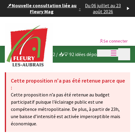
Panneau de gestion des cookies
📌Nouvelle consultation liée au
Du 06 juillet au 23
-
Fleury Mag
août 2026
Se connecter
Menu princi
Menu p
Budget participatif 2022
/
📥💡 92 idées déposées
Cette proposition n'a pas été retenue parce que
:
Cette proposition n’a pas été retenue au budget
participatif puisque l’éclairage public est une
compétence métropolitaine. De plus, à partir de 23h,
une baisse d’intensité est activée imperceptible mais
économique.