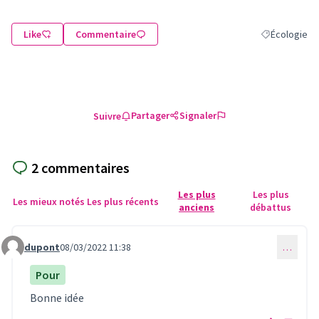
Like
Commentaire
Écologie
Filtrer les ré
Partager
Signaler
Suivre
2 commentaires
Les plus
Les plus
Les mieux notés
Les plus récents
anciens
débattus
dupont
08/03/2022 11:38
…
Commentaire 477
Pour
Bonne idée