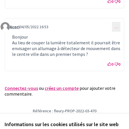
0
0
Acori
04/05/2022 16:53
…
Commentaire 621
Bonjour
Au lieu de couper la lumière totalement il pourrait être
envisager un allumage à détecteur de mouvement dans
le centre ville dans un premier temps ?
0
0
Connectez-vous
ou
créez un compte
pour ajouter votre
commentaire.
Référence : fleury-PROP-2022-03-470
Numéro de version 1
(sur 1)
voir les autres versions
Vérifiez l'empreinte numérique
Informations sur les cookies utilisés sur le site web