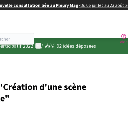
velle consultation liée au Fleury Mag
-
Du 06 juillet au 23 août 
Aide
Menu utilisateur
articipatif 2022
/
📥💡 92 idées déposées
"Création d'une scène
te"