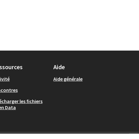
ssources
Aide
ivité
Aide générale
ncontres
écharger les fichiers
en Data