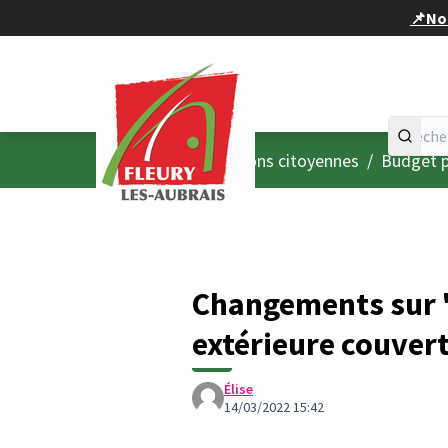
Panneau de gestion des cookies
📌Nou
Accueil
Menu principal
/
Consultations citoyennes
/
Budget p
Changements sur 
extérieure couver
Élise
14/03/2022 15:42