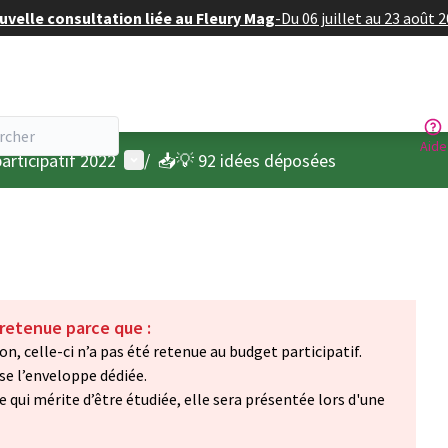
velle consultation liée au Fleury Mag
-
Du 06 juillet au 23 août 
Aide
Menu utilisateur
articipatif 2022
/
📥💡 92 idées déposées
 retenue parce que :
on, celle-ci n’a pas été retenue au budget participatif.
sse l’enveloppe dédiée.
e qui mérite d’être étudiée, elle sera présentée lors d'une