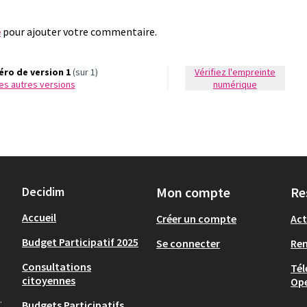
e
pour ajouter votre commentaire.
ro de version 1
(sur 1)
Vérifiez l'empreinte
 les autres versions
numérique
Decidim
Mon compte
Re
Accueil
Créer un compte
Act
Budget Participatif 2025
Se connecter
Re
Consultations
Tél
citoyennes
Op
.
Budgets Participatifs