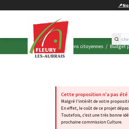
Panneau de gestion des cookies
📌Nou
Accueil
Menu principal
/
Consultations citoyennes
/
Budget p
Cette proposition n'a pas été
Malgré l'intérêt de votre propositi
En effet, le coût de ce projet dépa
Toutefois, c’est une très bonne idé
prochaine commission Culture.