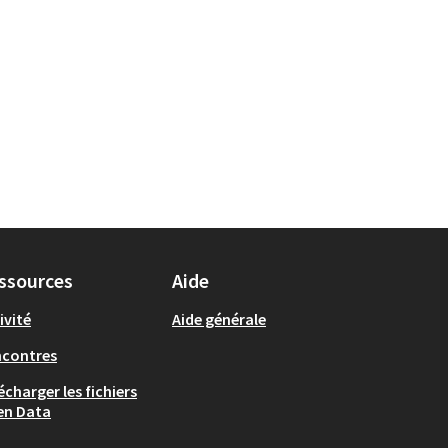
ssources
Aide
ivité
Aide générale
ncontres
écharger les fichiers
en Data