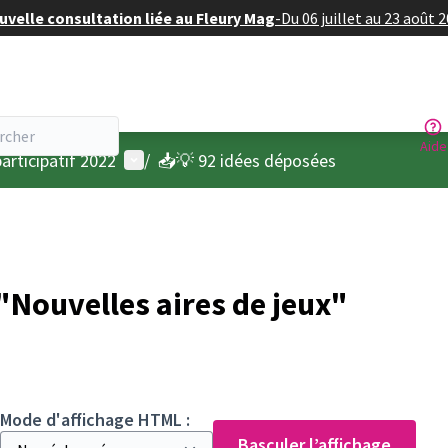
velle consultation liée au Fleury Mag
-
Du 06 juillet au 23 août 
Aide
Menu utilisateur
articipatif 2022
/
📥💡 92 idées déposées
Nouvelles aires de jeux"
Mode d'affichage HTML :
Basculer l’affichage