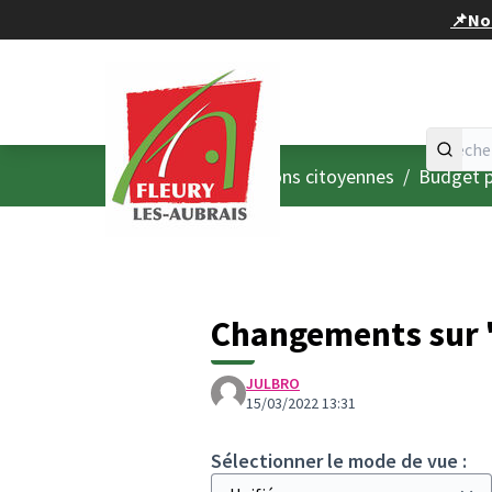
Panneau de gestion des cookies
📌Nou
Accueil
Menu principal
/
Consultations citoyennes
/
Budget p
Changements sur "
JULBRO
15/03/2022 13:31
Sélectionner le mode de vue :