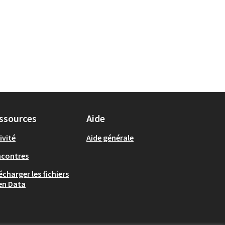
ssources
Aide
ivité
Aide générale
ncontres
écharger les fichiers
en Data