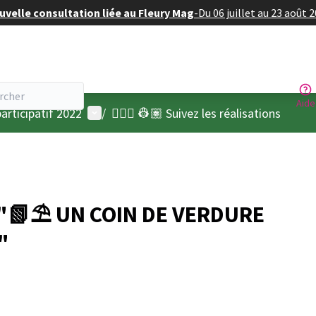
velle consultation liée au Fleury Mag
-
Du 06 juillet au 23 août 
Aide
Menu utilisateur
articipatif 2022
/
👷🏽‍♀️ 👷🏽 Suivez les réalisations
 "📗⛱ UN COIN DE VERDURE
"