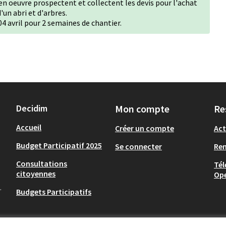
 en oeuvre prospectent et collectent les devis pour l'achat
d'un abri et d'arbres.
4 avril pour 2 semaines de chantier.
Decidim
Mon compte
Re
Accueil
Créer un compte
Act
Budget Participatif 2025
Se connecter
Re
Consultations
Tél
citoyennes
Op
.
Budgets Participatifs