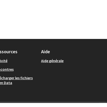
ssources
Aide
ivité
Aide générale
ncontres
écharger les fichiers
en Data