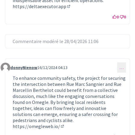
indispensable asset for efficient operations.
https://deltaexecutor.app
(Lien externe)
0
0
Commentaire modéré le 28/04/2026 11:06
donnyNienow
16/12/2024 04:13
…
Commentaire 930
To enhance community safety, the project for securing
the intersection between Rue Marc Sangnier and Rue
Marcellin Berthelot could benefit from a collective
discussion, much like the engaging conversations
found on Omegle. By bringing local residents
together, ideas can flow freely and innovative
solutions can emerge, ensuring a safer crossing for
pedestrians and cyclists alike.
https://omegleweb.io/
(Lien externe)