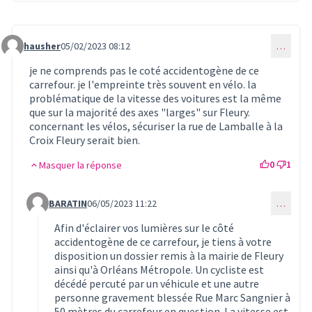
hausher
05/02/2023 08:12
…
Commentaire 693
je ne comprends pas le coté accidentogène de ce
carrefour. je l'empreinte très souvent en vélo. la
problématique de la vitesse des voitures est la même
que sur la majorité des axes "larges" sur Fleury.
concernant les vélos, sécuriser la rue de Lamballe à la
Croix Fleury serait bien.
0
1
Masquer la réponse
BARATIN
06/05/2023 11:22
…
Commentaire 743 (réponse au commentaire 693)
Afin d'éclairer vos lumières sur le côté
accidentogène de ce carrefour, je tiens à votre
disposition un dossier remis à la mairie de Fleury
ainsi qu'à Orléans Métropole. Un cycliste est
décédé percuté par un véhicule et une autre
personne gravement blessée Rue Marc Sangnier à
50 mètres du carrefour en question. La vitesse est