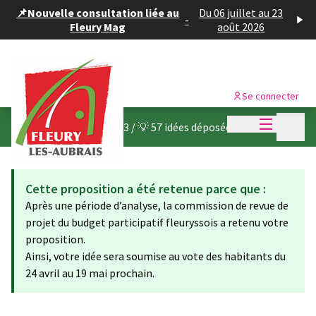
Panneau de gestion des cookies
📌Nouvelle consultation liée au
Du 06 juillet au 23
-
Fleury Mag
août 2026
Se connecter
Menu princi
Menu p
Budget participatif 2023
/
💡 57 idées déposées
Cette proposition a été retenue parce que :
Après une période d’analyse, la commission de revue de
projet du budget participatif fleuryssois a retenu votre
proposition.
Ainsi, votre idée sera soumise au vote des habitants du
24 avril au 19 mai prochain.