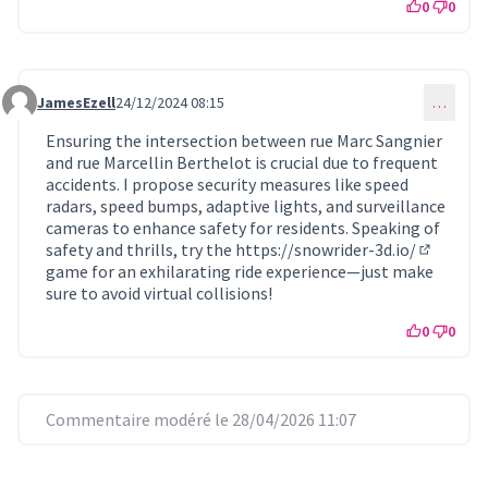
0
0
JamesEzell
24/12/2024 08:15
…
Commentaire 969
Ensuring the intersection between rue Marc Sangnier
and rue Marcellin Berthelot is crucial due to frequent
accidents. I propose security measures like speed
radars, speed bumps, adaptive lights, and surveillance
cameras to enhance safety for residents. Speaking of
safety and thrills, try the
https://snowrider-3d.io/
(Lien ext
game for an exhilarating ride experience—just make
sure to avoid virtual collisions!
0
0
Commentaire modéré le 28/04/2026 11:07