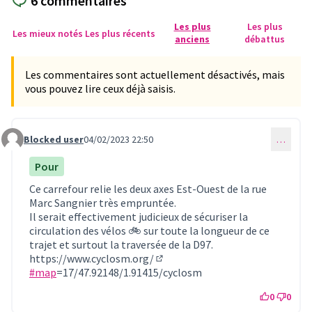
6 commentaires
Les plus
Les plus
Les mieux notés
Les plus récents
anciens
débattus
Les commentaires sont actuellement désactivés, mais
vous pouvez lire ceux déjà saisis.
Blocked user
04/02/2023 22:50
…
Commentaire 691
Pour
Ce carrefour relie les deux axes Est-Ouest de la rue
Marc Sangnier très empruntée.
Il serait effectivement judicieux de sécuriser la
circulation des vélos 🚲 sur toute la longueur de ce
trajet et surtout la traversée de la D97.
https://www.cyclosm.org/
(Lien externe)
#map
=17/47.92148/1.91415/cyclosm
0
0