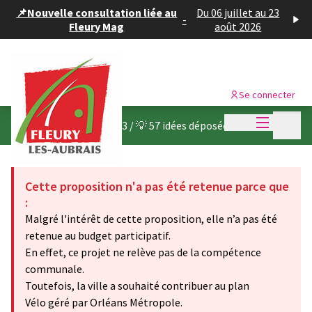
Panneau de gestion des cookies
📌Nouvelle consultation liée au
Du 06 juillet au 23
-
Fleury Mag
août 2026
Se connecter
Menu princi
Menu p
Budget participatif 2023
/
💡 57 idées déposées
Cette proposition n'a pas été retenue parce que
:
Malgré l'intérêt de cette proposition, elle n’a pas été
retenue au budget participatif.
En effet, ce projet ne relève pas de la compétence
communale.
Toutefois, la ville a souhaité contribuer au plan
Vélo géré par Orléans Métropole.