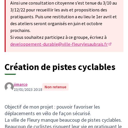
Ainsi une consultation citoyenne s’est tenue du 3/10 au
3/12/22 pour recueillir les avis et propositions des
pratiquants. Puis une restitution a eu lieu le 1er avril et
des ateliers seront organisés en juin et octobre
prochains.
Si vous souhaitez participez à ce groupe, écrivez à
developpement-durable@ville-fleurylesaubrais.fr
(S'ouvre d
Création de pistes cyclables
jimarco
Non retenue
23/01/2023 20:18
Objectif de mon projet : pouvoir favoriser les
déplacements en vélo de façon sécurisé.
La ville de Fleury manque beaucoup de pistes cyclables.
Beaucoup de cyclistes risquent leur vie en pratiquant le