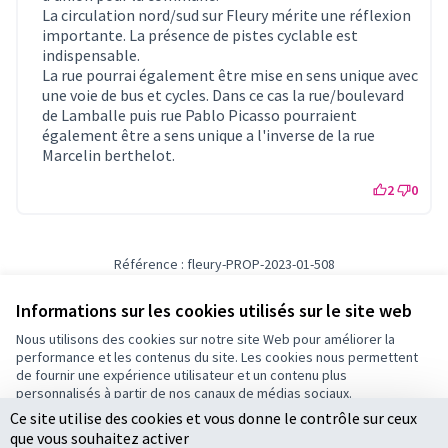
La circulation nord/sud sur Fleury mérite une réflexion
importante. La présence de pistes cyclable est
indispensable.
La rue pourrai également être mise en sens unique avec
une voie de bus et cycles. Dans ce cas la rue/boulevard
de Lamballe puis rue Pablo Picasso pourraient
également être a sens unique a l'inverse de la rue
Marcelin berthelot.
2
0
Référence : fleury-PROP-2023-01-508
Numéro de version 1
(sur 1)
voir les autres versions
Vérifiez l'empreinte numérique
Informations sur les cookies utilisés sur le site web
Nous utilisons des cookies sur notre site Web pour améliorer la
performance et les contenus du site. Les cookies nous permettent
Conditions d'utilisation
de fournir une expérience utilisateur et un contenu plus
Paramètres des cookies
personnalisés à partir de nos canaux de médias sociaux.
Ce site utilise des cookies et vous donne le contrôle sur ceux
Tout accepter
que vous souhaitez activer