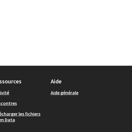
ssources
Aide
ivité
Aide générale
ncontres
écharger les fichiers
en Data