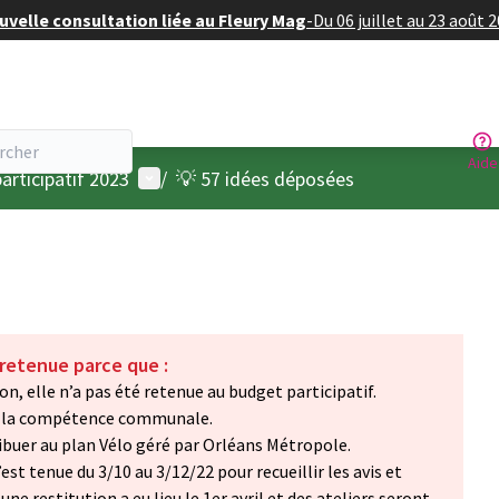
velle consultation liée au Fleury Mag
-
Du 06 juillet au 23 août 
Aide
Menu utilisateur
articipatif 2023
/
💡 57 idées déposées
 retenue parce que :
on, elle n’a pas été retenue au budget participatif.
 de la compétence communale.
ribuer au plan Vélo géré par Orléans Métropole.
est tenue du 3/10 au 3/12/22 pour recueillir les avis et
ne restitution a eu lieu le 1er avril et des ateliers seront