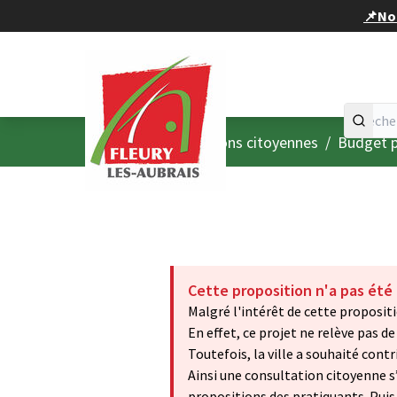
Panneau de gestion des cookies
📌Nou
Accueil
Menu principal
/
Consultations citoyennes
/
Budget p
Cette proposition n'a pas été
Malgré l'intérêt de cette propositi
En effet, ce projet ne relève pas
Toutefois, la ville a souhaité cont
Ainsi une consultation citoyenne s’
propositions des pratiquants. Puis u