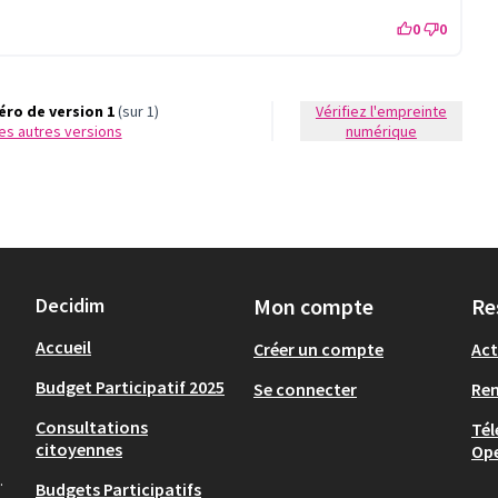
0
0
ro de version 1
(sur 1)
Vérifiez l'empreinte
 les autres versions
numérique
Decidim
Mon compte
Re
Accueil
Créer un compte
Act
Budget Participatif 2025
Se connecter
Re
Consultations
Tél
citoyennes
Op
.
Budgets Participatifs