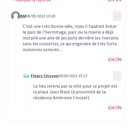
BM
08/05/2023 10:20
…
Commentaire 746 (réponse au commentaire 684)
C'est une très bonne idée, mais il faudrait éviter
le parc de l'hermitage, parc ou la mairie a déjà
installé une aire de jeu juste derrière les riverains
sans les concerter, ce qui engendre de très forte
nuisances sonores...
0
0
Fleury Citoyen
09/05/2023 15:27
…
Commentaire 752 (réponse au commentaire 746)
Le lieu retenu par la ville pour ce projet est
la place Jean Macé (à proximité de la
résidence Ambroise Croizat).
0
0