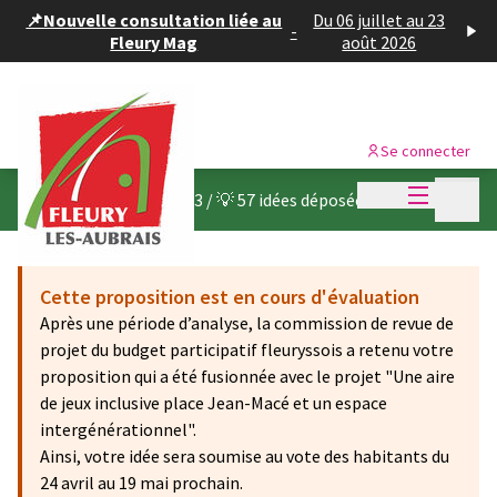
Panneau de gestion des cookies
📌Nouvelle consultation liée au
Du 06 juillet au 23
-
Fleury Mag
août 2026
Se connecter
Menu princi
Menu p
Budget participatif 2023
/
💡 57 idées déposées
Cette proposition est en cours d'évaluation
Après une période d’analyse, la commission de revue de
projet du budget participatif fleuryssois a retenu votre
proposition qui a été fusionnée avec le projet "Une aire
de jeux inclusive place Jean-Macé et un espace
intergénérationnel".
Ainsi, votre idée sera soumise au vote des habitants du
24 avril au 19 mai prochain.