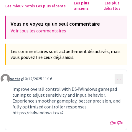
Les plus
Les plus
Les mieux notés
Les plus récents
anciens
débattus
Vous ne voyez qu'un seul commentaire
Voir tous les commentaires
Les commentaires sont actuellement désactivés, mais
vous pouvez lire ceux déjà saisis.
vertay
10/12/2025 11:16
…
Commentaire 1380
Improve overall control with DS4Windows gamepad
tuning to adjust sensitivity and input behavior.
Experience smoother gameplay, better precision, and
fully optimized controller responses.
https://ds4windows.to/
(Lien externe)
0
0