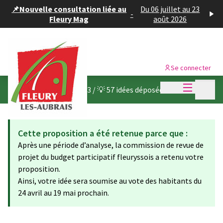
Panneau de gestion des cookies
📌Nouvelle consultation liée au
Du 06 juillet au 23
-
Fleury Mag
août 2026
Se connecter
Menu princi
Menu p
Budget participatif 2023
/
💡 57 idées déposées
Cette proposition a été retenue parce que :
Après une période d’analyse, la commission de revue de
projet du budget participatif fleuryssois a retenu votre
proposition.
Ainsi, votre idée sera soumise au vote des habitants du
24 avril au 19 mai prochain.