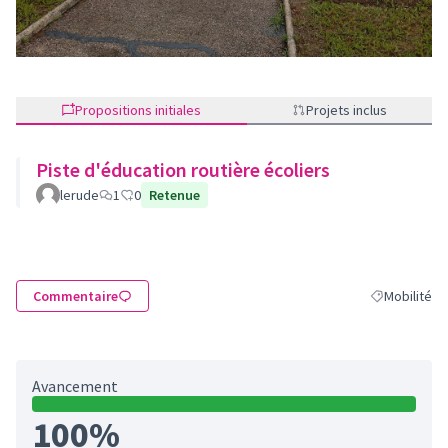
Propositions initiales
Projets inclus
Piste d'éducation routière écoliers
lerude
1
0
Retenue
Commentaire
Mobilité
Filtrer les ré
Avancement
100%