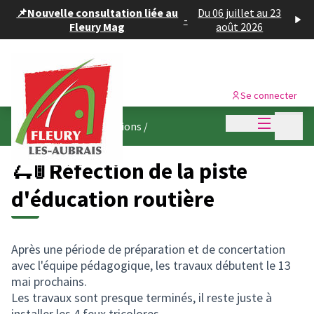
Panneau de gestion des cookies
📌Nouvelle consultation liée au
Du 06 juillet au 23
-
Fleury Mag
août 2026
Se connecter
Menu princi
Menu p
👷🏽 Suivez les réalisations
/
🛴🚦 Réfection de la piste
d'éducation routière
Après une période de préparation et de concertation
avec l'équipe pédagogique, les travaux débutent le 13
mai prochains.
Les travaux sont presque terminés, il reste juste à
installer les 4 feux tricolores.