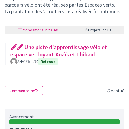
parcours vélo ont été réalisés par les Espaces verts.
La plantation des 2 fruitiers sera réalisée à l'automne.
Propositions initiales
Projets inclus
🖋🖋 Une piste d'apprentissage vélo et
espace verdoyant-Anaïs et Thibault
ANA1
1
0
Retenue
Commentaire
Mobilité
Filtrer les ré
Avancement