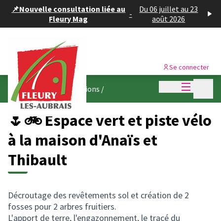
Panneau de gestion des cookies
📌Nouvelle consultation liée au
Du 06 juillet au 23
-
Fleury Mag
août 2026
Se connecter
Menu princi
Menu p
👷🏽 Suivez les réalisations
/
🌷🚲 Espace vert et piste vélo
à la maison d'Anaïs et
Thibault
Décroutage des revêtements sol et création de 2
fosses pour 2 arbres fruitiers.
L'apport de terre, l'engazonnement, le tracé du