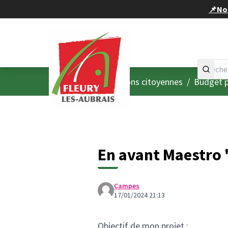
Panneau de gestion des cookies
📌Nou
Accueil
Menu principal
/
Consultations citoyennes
/
Budget p
En avant Maestro
Campes
17/01/2024 21:13
Objectif de mon projet :