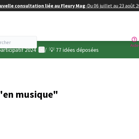
velle consultation liée au Fleury Mag
-
Du 06 juillet au 23 août 
Aide
Menu utilisateur
articipatif 2024
/
💡 77 idées déposées
 "en musique"