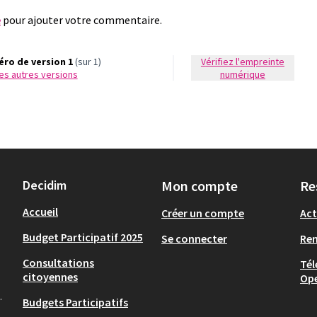
e
pour ajouter votre commentaire.
ro de version 1
(sur 1)
Vérifiez l'empreinte
 les autres versions
numérique
Decidim
Mon compte
Re
Accueil
Créer un compte
Act
Budget Participatif 2025
Se connecter
Re
Consultations
Tél
citoyennes
Op
.
Budgets Participatifs