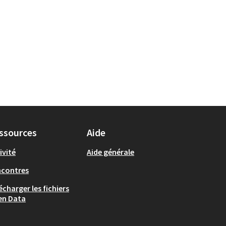
ssources
Aide
ivité
Aide générale
ncontres
écharger les fichiers
en Data