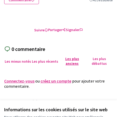
Commentaire
Accessibilité
Filtrer les résulta
Partager
Signaler
Suivre
0 commentaire
Les plus
Les plus
Les mieux notés
Les plus récents
anciens
débattus
Connectez-vous
ou
créez un compte
pour ajouter votre
commentaire.
Référence : fleury-PROP-2024-01-612
Numéro de version 1
(sur 1)
voir les autres versions
Informations sur les cookies utilisés sur le site web
Vérifiez l'empreinte numérique