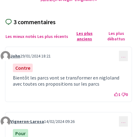
3 commentaires
Les plus
Les plus
Les mieux notés
Les plus récents
anciens
débattus
John
29/01/2024 18:21
…
Commentaire 784
Contre
Bientôt les parcs vont se transformer en nigloland
avec toutes ces propositions sur les parcs
1
0
Vigneron-Larosa
14/02/2024 09:26
…
Commentaire 793
Pour