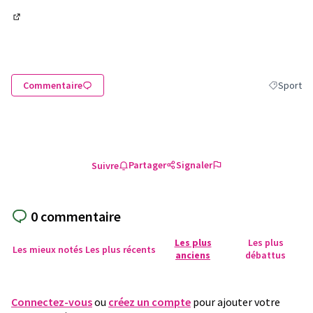
(Lien externe)
Commentaire
Sport
Filtrer les
Partager
Signaler
Suivre
0 commentaire
Les plus
Les plus
Les mieux notés
Les plus récents
anciens
débattus
Connectez-vous
ou
créez un compte
pour ajouter votre